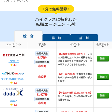
てみてください。
1分で無料登録！
ハイクラスに特化した
転職エージェント5社
総 合
詳 細
評 判
エージェント
求人数
ポイント
公式サイト
公開求人数
【転職後平均年収840万円】
レジ
6.4万件
ュメ登録したスキル・経験をもと
詳細
に届くスカウトで年収アップ・キ
ビズリーチ
非公開求人数
ャリアップできるかわかる。
★
4.9
非公開
【20～30代向け】
有名大手企業か
非公開
詳細
らベンチャー企業まで幅広い求人
マイナビ転職エージェント
を保有。
★
4.5
公開求人数
【年収600万円以上におすすめ】
11.6万件
詳細
スカウトを受けながら自ら求人に
非公開求人数
応募できる。
doda X
非公開
★
4.5
公開求人数