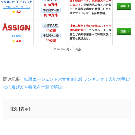
まず登録すべき、業界最大手エー
約78万件
ジェント。
圧倒的求人数と内定数
詳細
リクルートエージェント
で、各業界や職種に精通したキャ
非公開求人数
★
4.2
リアアドバイザーも多数在籍。
約28万件
公開求人数
【第二新卒を含む20代のハイクラ
非公開
ス転職に強い】
コンサル・IT・金
詳細
融など高年収業界への転職支援に
非公開求人数
ASSIGN
豊富な実績あり。
非公開
★
4.0
2026年8月7日時点
関連記事：
転職エージェントおすすめ比較ランキング！人気大手17
社の選び方や特徴を一覧で解説
目次
[表示]
司法書士の転職が強い転職エージェントおすすめ10選
No-Limit