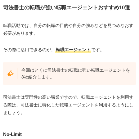
ビズリーチ
司法書士の転職が強い転職エージェントおすすめ10選
doda X
MyVisionコンサルティング
転職活動では、自分の転職の目的や自分の強みなどを見つめなおす
必要があります。
リーガルジョブボード
MS-Japan
その際に活用できるのが、
転職エージェント
です。
リクルートエージェント
SACT
今回はとくに司法書士の転職に強い転職エージェントを
プロキャリア
8社紹介します。
リーガルブライト
失敗しない転職エージェントの選び方
司法書士は専門性の高い職業ですので、転職エージェントを利用す
る際は、司法書士に特化した転職エージェントを利用するようにし
司法書士が転職エージェントを活用するメリット
ましょう。
複数の求人選考を効率よく進めることができる
ミスマッチを防げる
No-Limit
給与面や条件等の交渉が可能