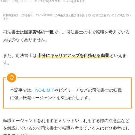
転職サービス(リクルート・マイナビ等)のプロモーションを含みます。
有料職業紹介
（
許可番号：13-ユ-313782
）の厚生労働大臣許可を受けている株式会社アシロが作成してい
ます。
司法書士は
国家資格の一種
です。司法書士の中で転職を考えている
人は少なくありません。
また、司法書士は
十分にキャリアアップを目指せる職業
といえま
す。
本記事では、
NO-LIMIT
やビズリーチなどの司法書士の転職
に強い転職エージェントを8社紹介します。
転職エージェントを利用するメリットや、利用する際の注意点など
を解説しているので司法書士で転職を考えている人はぜひ参考にし