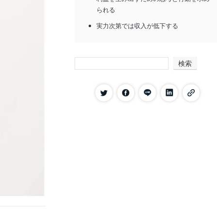
られる
実力次第では収入が低下する
公務員で習得したスキルを活かすことが
難しい
検索
人間関係の構築が難しい場合がある
公務員から公務員へ転職しない方がいいと言
われる理由
職種が異なる場合はスキルを活かせない
公務員の経験があるだけでは採用で有利
にならない
志望動機を考えるのに苦労しやすい
同じ職種への転職の場合は仕事内容にほ
とんど変化がない
再び公務員試験を受ける必要がある
民間から公務員へ転職しない方がいいと言わ