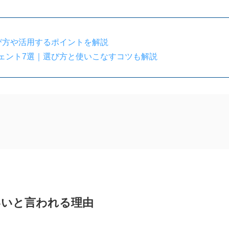
び方や活用するポイントを解説
ェント7選｜選び方と使いこなすコツも解説
れる理由
低下のリスクが高い
民間企業が少ない
められる
いいと言われる理由