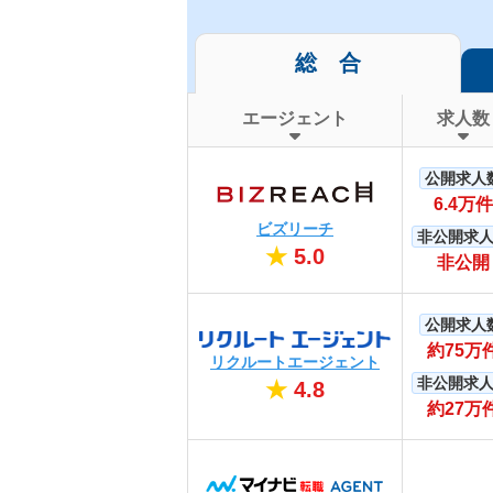
総 合
エージェント
求人数
公開求人
6.4万件
ビズリーチ
非公開求
★
5.0
非公開
公開求人
約75万
リクルートエージェント
非公開求
★
4.8
約27万