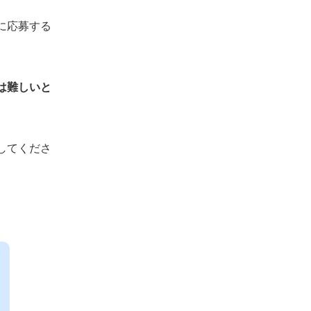
経験を活かせる民間企業を選ぶ
に応募する
公務員から転職した人の意見を聞く
公務員から公務員へ転職する際に後悔しない
ための対策
は難しいと
転職希望先へ実際に足を運ぶ
採用試験対策を計画的に行う
キャリアに大きな変化があるわけではな
してくださ
いことを理解する
民間から公務員へ転職する際に後悔しないた
めの対策
公務員が楽な仕事ではないことを理解す
る
年功序列制度のデメリットについて理解
する
働きながら公務員試験対策を行うのは難