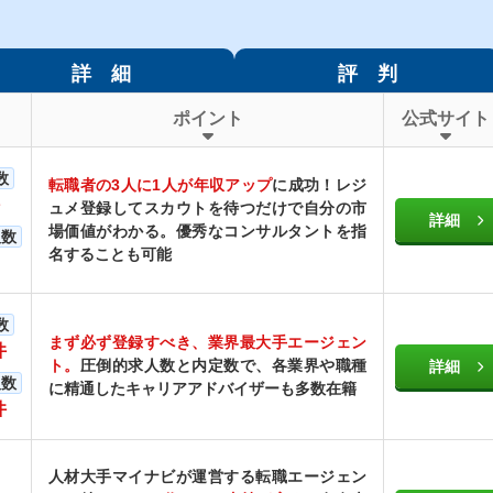
詳 細
評 判
ポイント
公式サイト
数
転職者の3人に1人が年収アップ
に成功！レジ
ュメ登録してスカウトを待つだけで自分の市
詳細
場価値がわかる。優秀なコンサルタントを指
人数
名することも可能
数
まず必ず登録すべき、業界最大手エージェン
件
ト。
圧倒的求人数と内定数で、各業界や職種
詳細
人数
に精通したキャリアアドバイザーも多数在籍
件
人材大手マイナビが運営する転職エージェン