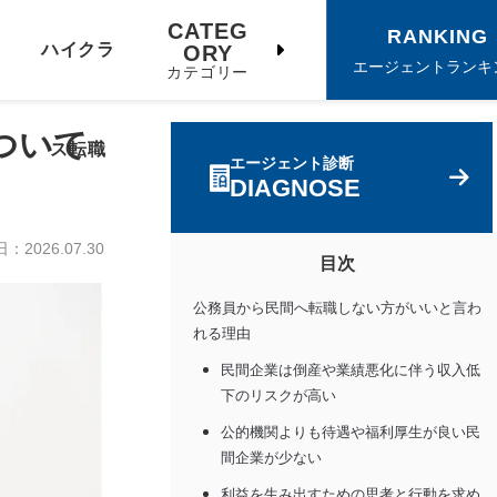
CATEG
RANKING
ハイクラ
ORY
エージェントランキ
カテゴリー
ついて
ス転職
エージェント診断
DIAGNOSE
日：
2026.07.30
目次
公務員から民間へ転職しない方がいいと言わ
れる理由
民間企業は倒産や業績悪化に伴う収入低
下のリスクが高い
公的機関よりも待遇や福利厚生が良い民
間企業が少ない
利益を生み出すための思考と行動を求め