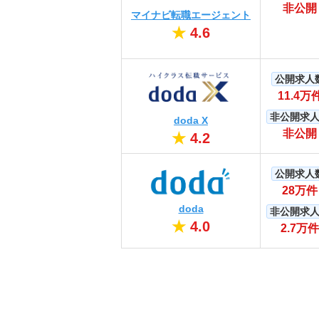
非公開
マイナビ転職エージェント
★
4.6
公開求人
11.4万
非公開求
doda X
非公開
★
4.2
公開求人
28万件
doda
非公開求
★
4.0
2.7万件