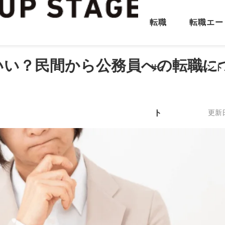
転職
転職エー
いい？民間から公務員への転職に
サイ
ジェント
ト
更新