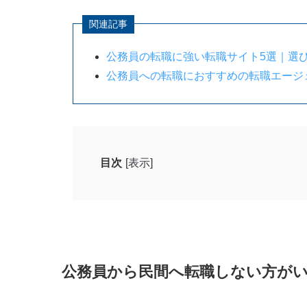
関連記事
公務員の転職に強い転職サイト5選｜選
公務員への転職におすすめの転職エージ
目次
[表示]
公務員から民間へ転職しない方がいいと言わ
民間企業は倒産や業績悪化に伴う収入
公的機関よりも待遇や福利厚生が良い
利益を生み出すための思考と行動を求
公務員から民間へ転職しない方が
実力次第では収入が低下する