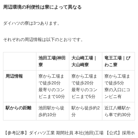
周辺環境の利便性は寮によって異なる
ダイハツの寮は3つあります。
それぞれの周辺情報は以下のとおりです。
池田工場|神田
大山崎工場｜
竜王工場｜び
寮
大山崎寮
わこ寮
周辺情報
寮から工場ま
寮から工場ま
寮から工場ま
で徒歩20分
で徒歩20分
で徒歩5分
最寄りのコン
最寄りのコン
寮の入口にコ
ビニまで10分
ビニまで5分
ンビニ有
駅からの距離
池田駅から徒
駅から徒歩約2
近江八幡駅か
歩約10分
分
ら車で約30分
【参考記事】ダイハツ工業 期間社員 本社(池田)工場 【公式】採用ホ