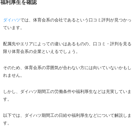
福利厚生を確認
皆勤手当てが他のメーカーよりも高額
期間工1年目から高収入が狙える
ダイハツ
では、体育会系の会社であるという口コミ評判が見つかっ
ています。
ダイハツの休日・休暇
ダイハツ期間工の福利厚生
配属先やエリアによっての違いはあるものの、口コミ・評判を見る
ダイハツ期間工の仕事内容はきつい？工場ごとに仕事の
限り体育会系の企業といえるでしょう。
内容を解説
池田工場の仕事内容
そのため、体育会系の雰囲気が合わない方には向いていないかもし
れません。
大山崎工場の仕事内容
竜王工場の仕事内容
しかし、ダイハツ期間工の労働条件や福利厚生などは充実していま
ダイハツで期間工として働いたときのシフト
す。
工場は選べるがどの工程になるかは選べない
以下では、ダイハツ期間工の日給や福利厚生などについて解説しま
ダイハツの寮生活｜当たり外れのない一人部屋
す。
周辺環境の利便性は寮によって異なる
寮費と光熱費はすべて会社が負担してくれる