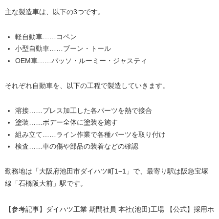
主な製造車は、以下の3つです。
軽自動車……コペン
小型自動車……ブーン・トール
OEM車……パッソ・ルーミー・ジャスティ
それぞれ自動車を、以下の工程で製造していきます。
溶接……プレス加工した各パーツを熱で接合
塗装……ボデー全体に塗装を施す
組み立て……ライン作業で各種パーツを取り付け
検査……車の傷や部品の装着などの確認
勤務地は「大阪府池田市ダイハツ町1−1」で、最寄り駅は阪急宝塚
線「石橋阪大前」駅です。
【参考記事】ダイハツ工業 期間社員 本社(池田)工場 【公式】採用ホ