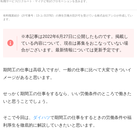
転職サービス(リクルート・マイナビ等)のプロモーションを含みます。
有料職業紹介
（
許可番号：13-ユ-313782
）の厚生労働大臣許可を受けている株式会社アシロが作成してい
ます。
※本記事は2022年6月27日に公開したものです。掲載し
ている内容について、現在は募集をおこなっていない場
合がございます。最新情報については更新予定です。
期間工の仕事は高収入ですが、一般の仕事に比べて大変できついイ
メージがあると思います。
せっかく期間工の仕事をするなら、いい労働条件のところで働きた
いと思うことでしょう。
そこで今回は、
ダイハツ
で期間工の仕事をするときの労働条件や福
利厚生を徹底的に解説していきたいと思います。