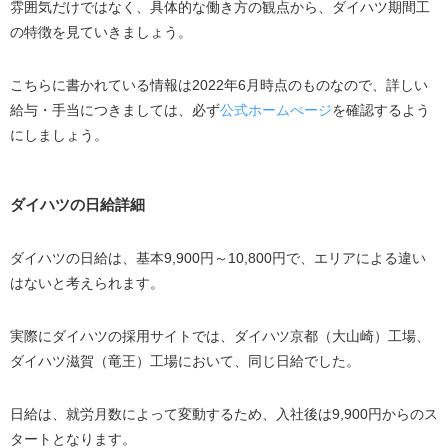
雰囲気だけではなく、具体的な働き方の観点から、ダイハツ期間工
寮にある設備
の特徴を見ていきましょう。
寮に11時の門限があるのが難点
こちらに書かれている情報は2022年6月時点のものなので、詳しい
ダイハツの寮生活に関する口コミ
給与・手当につきましては、必ず
公式ホームぺージ
を確認するよう
ダイハツ期間工で働くのに向いている方の特徴
にしましょう。
長期間働いてがっつりお金を稼ぎたく体力に自信が
ある方
ダイハツの日給詳細
寮での生活にこだわりたい方
職場の人と仲良くなりたい方
ダイハツの日給は、基本9,900円～10,800円で、エリアによる違い
はないと考えられます。
長期間働いてお金を稼ぎたい体力自慢の方にダイハツ期
間工はおすすめ
実際にダイハツの採用サイトでは、ダイハツ京都（大山崎）工場、
ダイハツ滋賀（竜王）工場において、同じ日給でした。
日給は、就労月数によって変動するため、入社後は9,900円からのス
タートとなります。