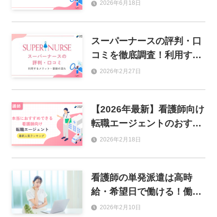
ている人を徹底解説！
2026年6月18日
スーパーナースの評判・口
コミを徹底調査！利用する
メリットや登録の流れも解
2026年2月27日
説
【2026年最新】看護師向け
転職エージェントのおすす
め人気ランキング17選
2026年2月18日
看護師の単発派遣は高時
給・希望日で働ける！働き
方のコツとおすすめ派遣会
2026年2月10日