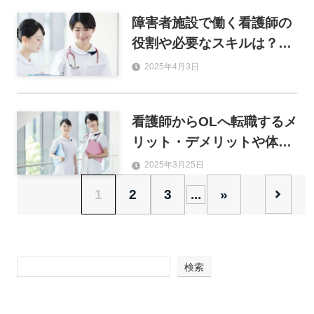
障害者施設で働く看護師の
役割や必要なスキルは？転
職時にチェックすべき項目
2025年4月3日
も解説
看護師からOLへ転職するメ
リット・デメリットや体験
談を解説
2025年3月25日
1
2
3
...
»
検索