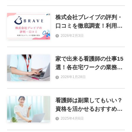
社を紹介
株式会社ブレイブの評判・
口コミを徹底調査！利用す
るメリットや登録の流れも
2026年2月3日
解説
家で出来る看護師の仕事15
選！各在宅ワークの業務内
容や給料、求人の探し方を
2026年1月28日
解説
看護師は副業してもいい？
資格を活かせるおすすめ副
業12選と注意点を解説
2025年4月6日