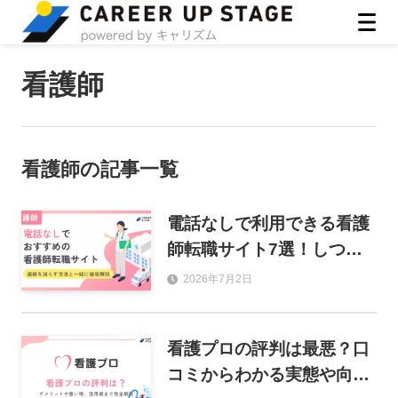
ASIRO inc
看護師
看護師
の記事一覧
電話なしで利用できる看護
師転職サイト7選！しつこ
い連絡を減らす方法も解
2026年7月2日
説！
看護プロの評判は最悪？口
コミからわかる実態や向い