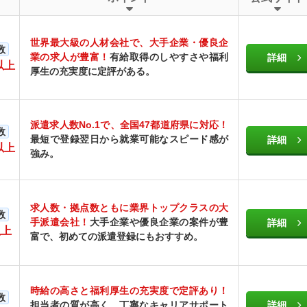
世界最大級の人材会社で、大手企業・優良企
数
業の求人が豊富！
有給取得のしやすさや福利
詳細
以上
厚生の充実度に定評がある。
派遣求人数No.1で、全国47都道府県に対応！
数
最短で登録翌日から就業可能なスピード感が
詳細
以上
強み。
求人数・拠点数ともに業界トップクラスの大
数
手派遣会社！
大手企業や優良企業の案件が豊
詳細
以上
富で、初めての派遣登録にもおすすめ。
時給の高さと福利厚生の充実度で定評あり！
数
担当者の質が高く、丁寧なキャリアサポート
詳細