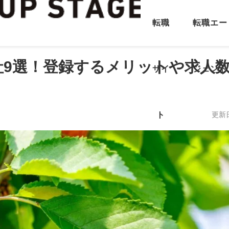
転職
転職エー
社9選！登録するメリットや求人
サイ
ジェント
ト
更新