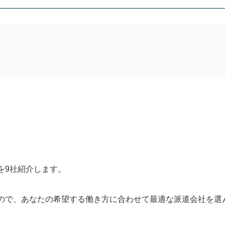
最適な求人を紹介
事務職やオフィスワークの求人に強い
ィーな求人紹介
材派遣会社
を9社紹介します。
相談が可能
サービス
ので、あなたの希望する働き方に合わせて最適な派遣会社を選
修