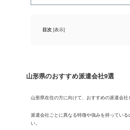
目次
[表示]
山形県のおすすめ派遣会社9選
アデコ｜豊富なデータベースをもとに
スタッフサービス（オー人事.net）｜
リクルートスタッフィング｜スピーデ
山形県のおすすめ派遣会社9選
パソナ派遣｜時給アップ率79.7％
マンパワー（JOB NET）｜日本初の人
山形県在住の方に向けて、おすすめの派遣会社
テンプスタッフ｜アプリを使った無料
ランスタッド｜世界最大級の総合人材
派遣会社ごとに異なる特徴や強みを持っている
ウィルオブ｜充実したスキルアップ研
い。