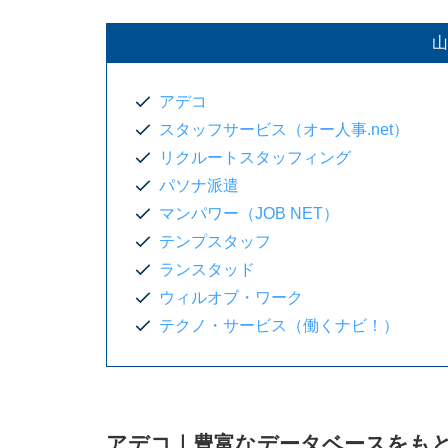
テクノ・サービス（働くナビ！）｜製
山
山形県の労働環境
山形県の派遣求人の特徴
アデコ
山形県の有効求人倍率は1.37倍
スタッフサービス（オー人事.net）
派遣社員の平均時給は1,241円
リクルートスタッフィング
パソナ派遣
山形県で派遣会社を選ぶときのポイント
マンパワー（JOB NET）
希望する職種の求人があるかを確認す
テンプスタッフ
派遣会社のサポート内容を確認する
ランスタッド
ウィルオブ・ワーク
社会保険に加入できるかを確認する
テクノ・サービス（働くナビ！）
複数の派遣会社を利用する
山形県の派遣会社に登録するメリット
幅広く求人情報にアクセスできる
アデコ｜豊富なデータベースをも
高時給の求人を紹介してもらいやすい