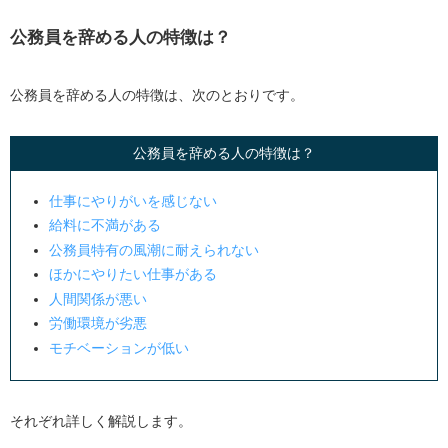
給料に不満がある
公務員を辞める人の特徴は？
公務員特有の風潮に耐えられない
ほかにやりたい仕事がある
公務員を辞める人の特徴は、次のとおりです。
人間関係が悪い
公務員を辞める人の特徴は？
労働環境が劣悪
モチベーションが低い
仕事にやりがいを感じない
給料に不満がある
公務員を辞めるメリット
公務員特有の風潮に耐えられない
労働環境を改善できる
ほかにやりたい仕事がある
副業ができる
人間関係が悪い
キャリアの幅が広がる
労働環境が劣悪
モチベーションが低い
公務員を辞めるデメリット
安定性がなくなる
それぞれ詳しく解説します。
社会的信用度が低下する