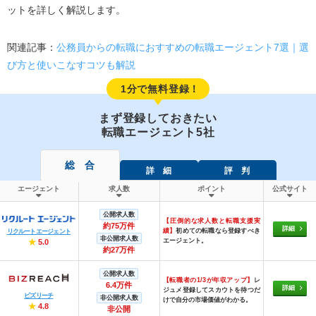
ットを詳しく解説します。
関連記事：
公務員からの転職におすすめの転職エージェント7選｜選
び方と使いこなすコツも解説
1分で無料登録！
まず登録しておきたい
転職エージェント5社
総 合
詳 細
評 判
エージェント
求人数
ポイント
公式サイト
公開求人数
【圧倒的な求人数と転職支援実
約75万件
詳細
績】
初めての転職なら登録すべき
リクルートエージェント
非公開求人数
エージェント。
★
5.0
約27万件
公開求人数
【転職者の1/3が年収アップ】
レ
6.4万件
詳細
ジュメ登録してスカウトを待つだ
ビズリーチ
非公開求人数
けで自分の市場価値がわかる。
★
4.8
非公開