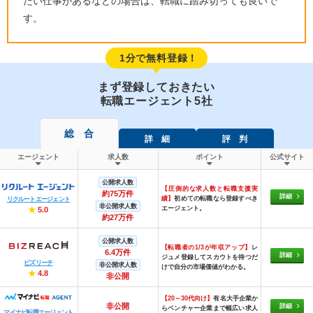
たい仕事があるなどの場合は、転職に踏み切っても良いで
す。
1分で無料登録！
まず登録しておきたい
転職エージェント5社
総 合
詳 細
評 判
エージェント
求人数
ポイント
公式サイト
公開求人数
【圧倒的な求人数と転職支援実
約75万件
詳細
績】
初めての転職なら登録すべき
リクルートエージェント
非公開求人数
エージェント。
★
5.0
約27万件
公開求人数
【転職者の1/3が年収アップ】
レ
6.4万件
詳細
ジュメ登録してスカウトを待つだ
ビズリーチ
非公開求人数
けで自分の市場価値がわかる。
★
4.8
非公開
【20～30代向け】
有名大手企業か
非公開
詳細
らベンチャー企業まで幅広い求人
マイナビ転職エージェント