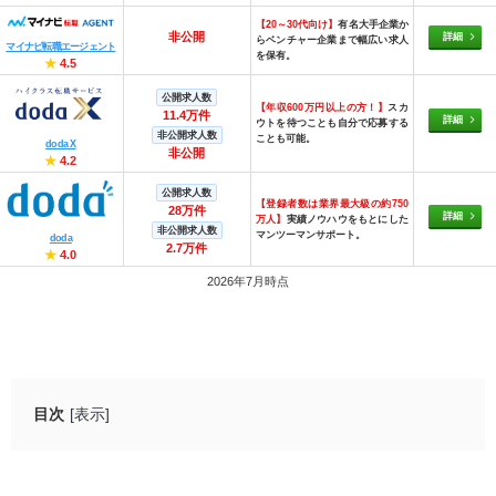
【20～30代向け】
有名大手企業か
非公開
詳細
らベンチャー企業まで幅広い求人
マイナビ転職エージェント
を保有。
★
4.5
公開求人数
【年収600万円以上の方！】
スカ
11.4万件
詳細
ウトを待つことも自分で応募する
非公開求人数
ことも可能。
doda X
非公開
★
4.2
公開求人数
【登録者数は業界最大級の約750
28万件
詳細
万人】
実績ノウハウをもとにした
非公開求人数
マンツーマンサポート。
doda
2.7万件
★
4.0
2026年7月時点
目次
[表示]
公務員を辞める人の特徴は？
仕事にやりがいを感じない