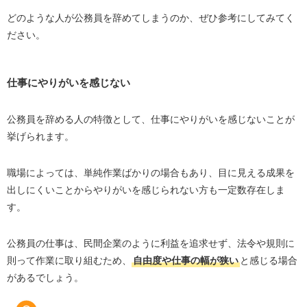
年収が下がる可能性がある
どのような人が公務員を辞めてしまうのか、ぜひ参考にしてみてく
周囲に反対される
ださい。
公務員を辞めるべきかどうかの判断基準
辞めたあとに後悔しないか
仕事にやりがいを感じない
現在の職場で不満を解決できないか
辞めたい理由が仕事内容であるか
公務員を辞める人の特徴として、仕事にやりがいを感じないことが
挙げられます。
公務員のスキルを活かせる転職先
職場によっては、単純作業ばかりの場合もあり、目に見える成果を
公務員からの転職を成功させるコツ
出しにくいことからやりがいを感じられない方も一定数存在しま
公務員を辞めたい理由を明確にする
す。
在職中に転職活動に取り組む
自己分析・企業分析を徹底する
公務員の仕事は、民間企業のように利益を追求せず、法令や規則に
転職エージェントを活用する
則って作業に取り組むため、
自由度や仕事の幅が狭い
と感じる場合
があるでしょう。
公務員からの転職におすすめの転職エージェント