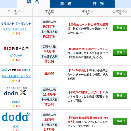
総 合
詳 細
評 判
エージェント
求人数
ポイント
公式サイト
公開求人数
【圧倒的な求人数と転職支援実
約75万件
詳細
績】
初めての転職なら登録すべき
リクルートエージェント
非公開求人数
エージェント。
★
5.0
約27万件
公開求人数
【転職者の1/3が年収アップ】
レ
6.4万件
詳細
ジュメ登録してスカウトを待つだ
ビズリーチ
非公開求人数
けで自分の市場価値がわかる。
★
4.8
非公開
【20～30代向け】
有名大手企業か
非公開
詳細
らベンチャー企業まで幅広い求人
マイナビ転職エージェント
を保有。
★
4.5
公開求人数
【年収600万円以上の方！】
スカ
11.4万件
詳細
ウトを待つことも自分で応募する
非公開求人数
ことも可能。
doda X
非公開
★
4.2
公開求人数
【登録者数は業界最大級の約750
28万件
詳細
万人】
実績ノウハウをもとにした
非公開求人数
マンツーマンサポート。
doda
2.7万件