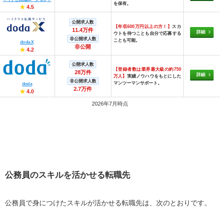
を保有。
★
4.5
公開求人数
【年収600万円以上の方！】
スカ
11.4万件
詳細
ウトを待つことも自分で応募する
非公開求人数
ことも可能。
doda X
非公開
★
4.2
公開求人数
【登録者数は業界最大級の約750
28万件
詳細
万人】
実績ノウハウをもとにした
非公開求人数
マンツーマンサポート。
doda
2.7万件
★
4.0
2026年7月時点
公務員のスキルを活かせる転職先
公務員で身につけたスキルが活かせる転職先は、次のとおりです。