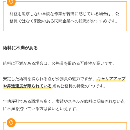
リクルートエージェント
マイナビ転職エージェント
利益を追求しない単調な作業が苦痛に感じている場合は、公
ビズリーチ
務員ではなく刺激のある民間企業への転職がおすすめです。
公務員を辞める人の特徴に関するよくある質問
公務員を辞める人の割合は？
給料に不満がある
公務員から民間企業へ転職できますか？
公務員を辞めて後悔することは？
給料に不満がある場合は、公務員を辞める可能性が高いです。
公務員を辞める人は、いつ辞める人が多いですか？
まとめ | 公務員を辞めて後悔しないかどうかよく考えよ
安定した給料を得られる点が公務員の魅力ですが、
キャリアアップ
う！
や昇進速度が限られている
点も公務員の特徴の
1
つです。
年功序列である職場も多く、実績やスキルが給料に反映されない点
に不満を抱いている方は多いといえます。