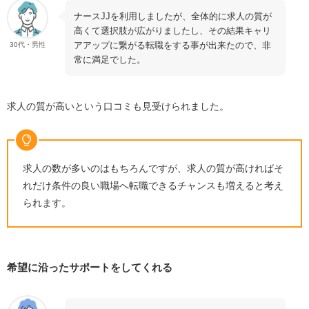
看護roo!転職
ナースJJを利用しましたが、全体的に求人の質が
ナースJJを利用する際によくある質問
高くて選択肢が広がりましたし、その結果キャリ
アアップに繋がる転職をする事が出来たので、非
30代・男性
ナースJJの利用に費用はかかる？
常に満足でした。
ナースJJの電話がしつこいって本当？
ナースJJに利用を断られることはある？
求人の質が高いという口コミも見受けられました。
転職支援金はもらえる？
ナースJJの拠点はどこ？
運営しているのはどんな会社？
求人の数が多いのはもちろんですが、求人の質が高ければそ
ナースJJの退会方法は？
れだけ条件の良い職場へ転職できるチャンスも増えると考え
られます。
まとめ｜ナースJJは匿名で問い合わせができる便利なサ
イト！
希望に沿ったサポートをしてくれる