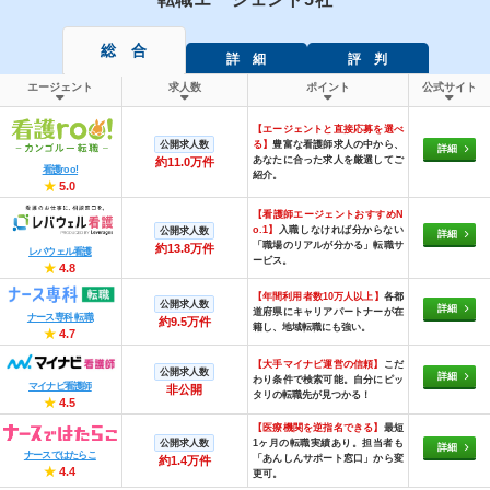
総 合
詳 細
評 判
エージェント
求人数
ポイント
公式サイト
【エージェントと直接応募を選べ
公開求人数
る】
豊富な看護師求人の中から、
詳細
あなたに合った求人を厳選してご
約11.0万件
看護roo!
紹介。
★
5.0
【看護師エージェントおすすめN
o.1】
入職しなければ分からない
公開求人数
詳細
「職場のリアルが分かる」転職サ
約13.8万件
レバウェル看護
ービス。
★
4.8
【年間利用者数10万人以上】
各都
公開求人数
詳細
道府県にキャリアパートナーが在
ナース専科 転職
約9.5万件
籍し、地域転職にも強い。
★
4.7
【大手マイナビ運営の信頼】
こだ
公開求人数
詳細
わり条件で検索可能。自分にピッ
マイナビ看護師
非公開
タリの転職先が見つかる！
★
4.5
【医療機関を逆指名できる】
最短
公開求人数
1ヶ月の転職実績あり。担当者も
詳細
ナースではたらこ
「あんしんサポート窓口」から変
約1.4万件
★
4.4
更可。