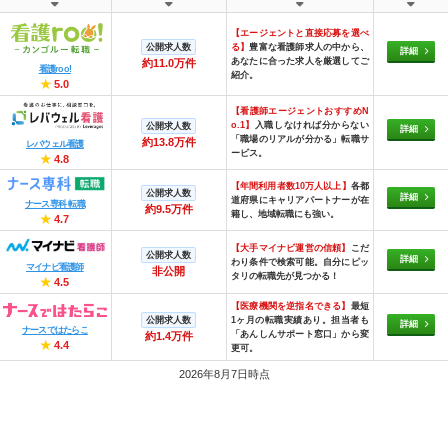
【エージェントと直接応募を選べ
公開求人数
る】
豊富な看護師求人の中から、
詳細
あなたに合った求人を厳選してご
約11.0万件
看護roo!
紹介。
★
5.0
【看護師エージェントおすすめN
o.1】
入職しなければ分からない
公開求人数
詳細
「職場のリアルが分かる」転職サ
約13.8万件
レバウェル看護
ービス。
★
4.8
【年間利用者数10万人以上】
各都
公開求人数
詳細
道府県にキャリアパートナーが在
ナース専科 転職
約9.5万件
籍し、地域転職にも強い。
★
4.7
【大手マイナビ運営の信頼】
こだ
公開求人数
詳細
わり条件で検索可能。自分にピッ
マイナビ看護師
非公開
タリの転職先が見つかる！
★
4.5
【医療機関を逆指名できる】
最短
公開求人数
1ヶ月の転職実績あり。担当者も
詳細
ナースではたらこ
「あんしんサポート窓口」から変
約1.4万件
★
4.4
更可。
2026年8月7日時点