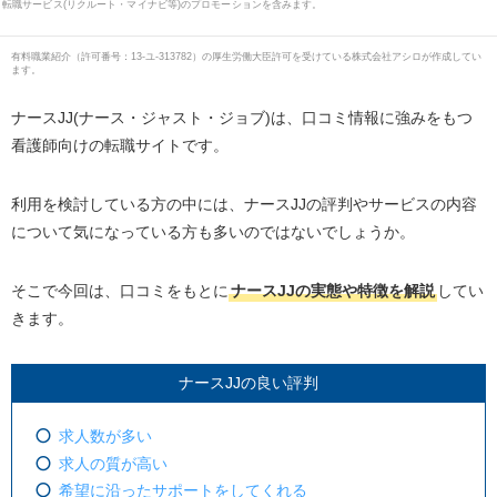
転職サービス(リクルート・マイナビ等)のプロモーションを含みます。
有料職業紹介
（
許可番号：13-ユ-313782
）の厚生労働大臣許可を受けている株式会社アシロが作成してい
ます。
ナースJJ(ナース・ジャスト・ジョブ)は、口コミ情報に強みをもつ
看護師向けの転職サイトです。
利用を検討している方の中には、ナースJJの評判やサービスの内容
について気になっている方も多いのではないでしょうか。
そこで今回は、口コミをもとに
ナースJJの実態や特徴を解説
してい
きます。
ナースJJの良い評判
求人数が多い
求人の質が高い
希望に沿ったサポートをしてくれる