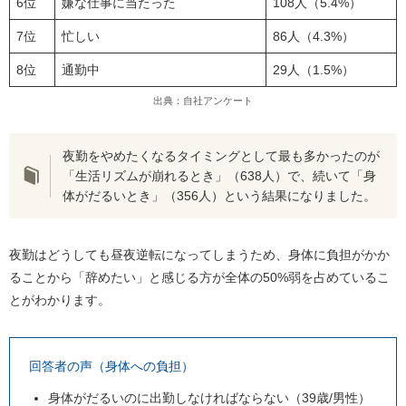
レバテックキャリア｜夜勤のあるエンジニアにおす
6位
嫌な仕事に当たった
108人（5.4%）
すめ
7位
忙しい
86人（4.3%）
まとめ
8位
通勤中
29人（1.5%）
出典：自社アンケート
夜勤をやめたくなるタイミングとして最も多かったのが
「生活リズムが崩れるとき」（638人）で、続いて「身
体がだるいとき」（356人）という結果になりました。
夜勤はどうしても昼夜逆転になってしまうため、身体に負担がかか
ることから「辞めたい」と感じる方が全体の50%弱を占めているこ
とがわかります。
回答者の声（身体への負担）
身体がだるいのに出勤しなければならない（39歳/男性）