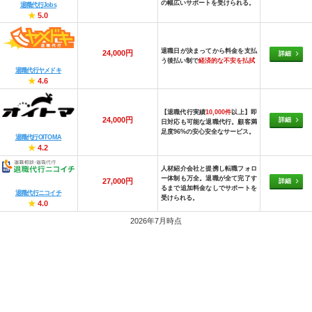
の幅広いサポートを受けられる。
退職代行Jobs
★
5.0
退職日が決まってから料金を支払
24,000円
詳細
う後払い制で
経済的な不安を払拭
退職代行ヤメドキ
★
4.6
【退職代行実績
10,000件
以上】即
24,000円
詳細
日対応も可能な退職代行。顧客満
足度96%の安心安全なサービス。
退職代行OITOMA
★
4.2
人材紹介会社と提携し転職フォロ
ー体制も万全。退職が全て完了す
27,000円
詳細
るまで追加料金なしでサポートを
退職代行ニコイチ
受けられる。
★
4.0
2026年7月時点