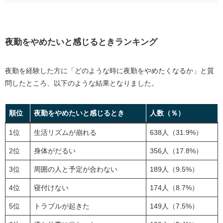
夜勤をやめたいと感じるときランキング
夜勤経験者によるリフレッシュの方法ランキング
夜勤をやめたいと感じるときランキング
「やめたい」と感じても夜勤を続ける理由ランキング
夜勤をやめたい場合の対処法
夜勤を経験した方に「どのような時に夜勤をやめたくなるか」と質
問したところ、以下のような結果となりました。
生活リズムを崩さないように睡眠をしっかりとる
日中の時間を満喫する
順位
夜勤をやめたいと感じるとき
人数（％）
友人や恋人と付き合い方を変える
思い切って転職する
1位
生活リズムが崩れる
638人（31.9%）
2位
身体がだるい
356人（17.8%）
夜勤をやめたい方は転職のプロに相談するのも手
リクルートエージェント｜全職種の方におすすめ
3位
周囲の人と予定が合わない
189人（9.5%）
レバウェル介護｜介護職で夜勤がつらい方に
4位
寝付けない
174人（8.7%）
レバウェル看護｜夜勤をやめたい看護師さんにおす
5位
トラブルが起きた
149人（7.5%）
すめ