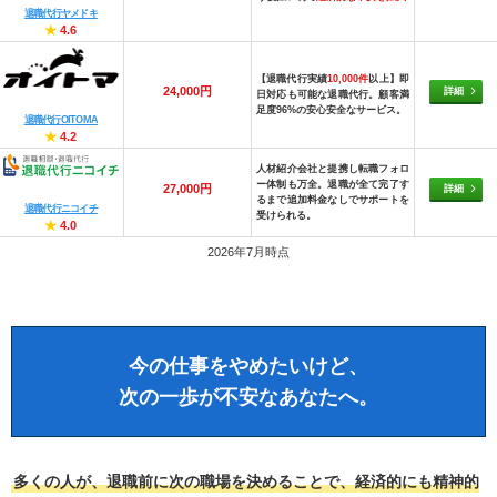
退職代行ヤメドキ
★
4.6
【退職代行実績
10,000件
以上】即
24,000円
詳細
日対応も可能な退職代行。顧客満
足度96%の安心安全なサービス。
退職代行OITOMA
★
4.2
人材紹介会社と提携し転職フォロ
ー体制も万全。退職が全て完了す
27,000円
詳細
るまで追加料金なしでサポートを
退職代行ニコイチ
受けられる。
★
4.0
2026年7月時点
今の仕事をやめたいけど、
次の一歩が不安なあなたへ。
多くの人が、退職前に次の職場を決めることで、経済的にも精神的