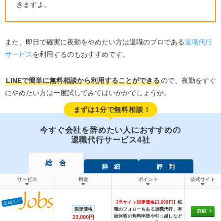
きますよ。
また、即日で確実に夜勤をやめたい方は退職のプロである
退職代行
サービス
を利用するのもおすすめです。
LINEで簡単に無料相談から利用することができる
ので、夜勤をすぐ
にやめたい方は一度試してみてはいかかでしょうか。
まずは1分で無料相談！
今すぐ会社を辞めたい人におすすめの
退職代行サービス4社
総 合
詳 細
評 判
サービス
料金
ポイント
公式サイト
【当サイト限定価格23,000円】
転
限定価格
職のフォローもある退職代行。有
詳細
給休暇の無料申請や引っ越しなど
23,000円