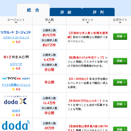
総 合
詳 細
評 判
エージェント
求人数
ポイント
公式サイト
公開求人数
【圧倒的な求人数と転職支援実
約75万件
詳細
績】
初めての転職なら登録すべき
リクルートエージェント
非公開求人数
エージェント。
★
5.0
約27万件
公開求人数
【転職者の1/3が年収アップ】
レ
6.4万件
詳細
ジュメ登録してスカウトを待つだ
ビズリーチ
非公開求人数
けで自分の市場価値がわかる。
★
4.8
非公開
【20～30代向け】
有名大手企業か
非公開
詳細
らベンチャー企業まで幅広い求人
マイナビ転職エージェント
を保有。
★
4.5
公開求人数
【年収600万円以上の方！】
スカ
11.4万件
詳細
ウトを待つことも自分で応募する
非公開求人数
ことも可能。
doda X
非公開
★
4.2
公開求人数
【登録者数は業界最大級の約750
28万件
詳細
万人】
実績ノウハウをもとにした