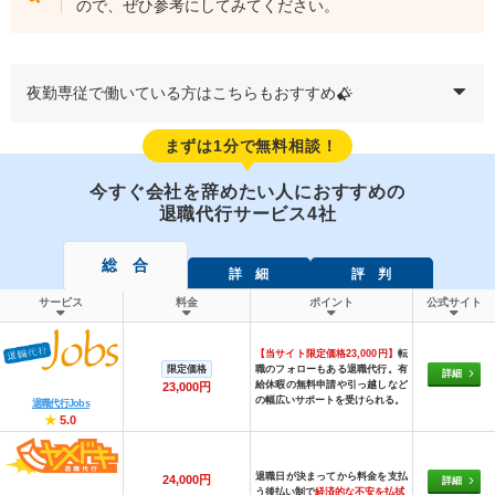
ので、ぜひ参考にしてみてください。
夜勤専従で働いている方はこちらもおすすめ
まずは1分で無料相談！
今すぐ会社を辞めたい人におすすめの
退職代行サービス4社
総 合
詳 細
評 判
サービス
料金
ポイント
公式サイト
【当サイト限定価格23,000円】
転
限定価格
職のフォローもある退職代行。有
詳細
給休暇の無料申請や引っ越しなど
23,000円
の幅広いサポートを受けられる。
退職代行Jobs
★
5.0
退職日が決まってから料金を支払
24,000円
詳細
う後払い制で
経済的な不安を払拭