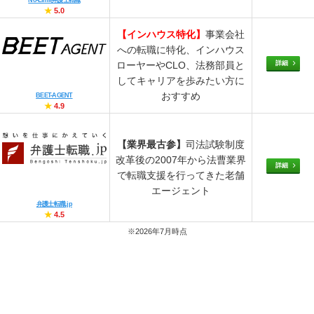
★
5.0
【インハウス特化】
事業会社
への転職に特化、インハウス
詳細
ローヤーやCLO、法務部員と
してキャリアを歩みたい方に
おすすめ
BEET-AGENT
★
4.9
【業界最古参】
司法試験制度
改革後の2007年から法曹業界
詳細
で転職支援を行ってきた老舗
エージェント
弁護士転職.jp
★
4.5
※2026年7月時点