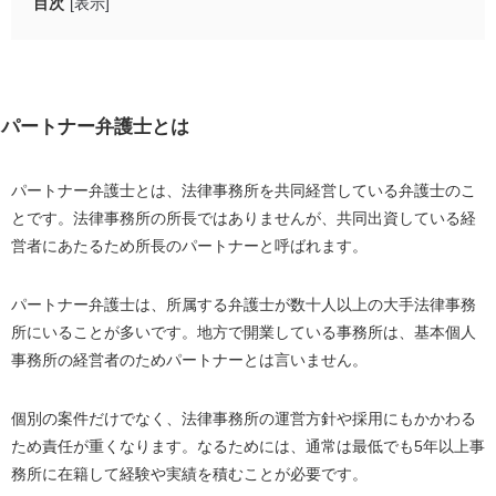
目次
[表示]
パートナー弁護士とは
アソシエイト弁護士との違い
パートナー弁護士の年収は1,000万円から数億円
パートナー弁護士とは
アソシエイト弁護士の年収は1,000万円前後
パートナー弁護士とは、法律事務所を共同経営している弁護士のこ
パートナー弁護士の年収に大きな差がある理由
とです。法律事務所の所長ではありませんが、共同出資している経
年収が事務所の収益の影響を受けるシステムになっ
営者にあたるため所長のパートナーと呼ばれます。
ている
パートナー弁護士の中でもさらに階級が分かれてい
パートナー弁護士は、所属する弁護士が数十人以上の大手法律事務
る
所にいることが多いです。地方で開業している事務所は、基本個人
パートナー弁護士 の種類5つとそれぞれの役割
事務所の経営者のためパートナーとは言いません。
代表パートナー
個別の案件だけでなく、法律事務所の運営方針や採用にもかかわる
シニアパートナー
ため責任が重くなります。なるためには、通常は最低でも5年以上事
ジュニアパートナー
務所に在籍して経験や実績を積むことが必要です。