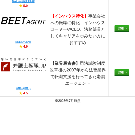
No-Limit弁護士転職
★
5.0
【インハウス特化】
事業会社
への転職に特化、インハウス
詳細
ローヤーやCLO、法務部員と
してキャリアを歩みたい方に
おすすめ
BEET-AGENT
★
4.9
【業界最古参】
司法試験制度
改革後の2007年から法曹業界
詳細
で転職支援を行ってきた老舗
エージェント
弁護士転職.jp
★
4.5
※2026年7月時点