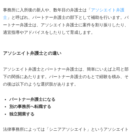
マネージングパートナー
エクイティパートナー
事務所に入所後の新人や、数年目の弁護士は「
アソシエイト弁護
士
」と呼ばれ、パートナー弁護士の部下として補助を行います。パ
パートナー弁護士 の仕事内容は大きく分けると4つ
ートナー弁護士は、アソシエイト弁護士に案件を割り振りしたり、
法律事務所の経営判断
適宜指導やアドバイスをしたりして育成します。
新人の採用・育成業務
営業・案件の受注・案件対応
アソシエイト弁護士との違い
マスコミなどに対する広報対策
アソシエイト弁護士とパートナー弁護士は、簡単にいえば上司と部
パートナー 弁護士に向いている人
下の関係にあたります。パートナー弁護士のもとで経験を積み、そ
アソシエイト 弁護士に向いている人
の後は以下のような選択肢があります。
パートナー 弁護士になるために必要な3つの条件とは？
パートナー弁護士になる
事務所への貢献
別の事務所へ転職する
独立開業する
留学・出向などの経験や専門性の高さ
営業力
法律事務所によっては「シニアアソシエイト」というアソシエイト