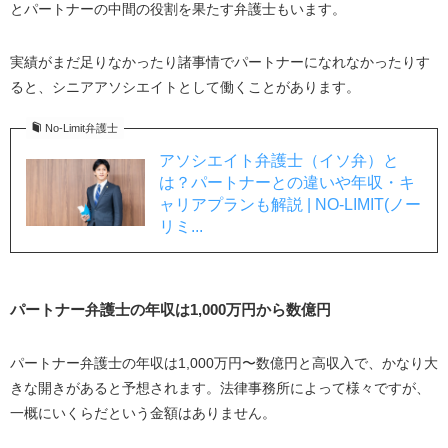
パートナー弁護士になる4つの方法とは？
とパートナーの中間の役割を果たす弁護士もいます。
大手法律事務所に長く勤める
実績がまだ足りなかったり諸事情でパートナーになれなかったりす
裁判官・検察官を経験してから転職する
ると、シニアアソシエイトとして働くことがあります。
パートナー制がある小中規模の法律事務所に転職す
る
No-Limit弁護士
独立開業し共同経営者になる
アソシエイト弁護士（イソ弁）と
は？パートナーとの違いや年収・キ
パートナー弁護士になるためのおすすめ転職エージェン
ャリアプランも解説 | NO-LIMIT(ノー
ト5選
リミ...
No-Limit弁護士転職｜弁護士特化型の転職エージェン
ト
MS-Japan
パートナー弁護士の年収は1,000万円から数億円
弁護士ドットコムキャリア
弁護士転職.jp
パートナー弁護士の年収は1,000万円〜数億円と高収入で、かなり大
きな開きがあると予想されます。法律事務所によって様々ですが、
リーガルジョブボード
一概にいくらだという金額はありません。
パートナー弁護士の3つのキャリアパス