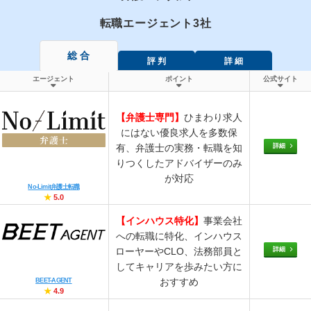
転職エージェント3社
総 合
評 判
詳 細
エージェント
ポイント
公式サイト
【弁護士専門】
ひまわり求人
にはない優良求人を多数保
詳細
有、弁護士の実務・転職を知
りつくしたアドバイザーのみ
が対応
No-Limit弁護士転職
★
5.0
【インハウス特化】
事業会社
への転職に特化、インハウス
詳細
ローヤーやCLO、法務部員と
してキャリアを歩みたい方に
おすすめ
BEET-AGENT
★
4.9