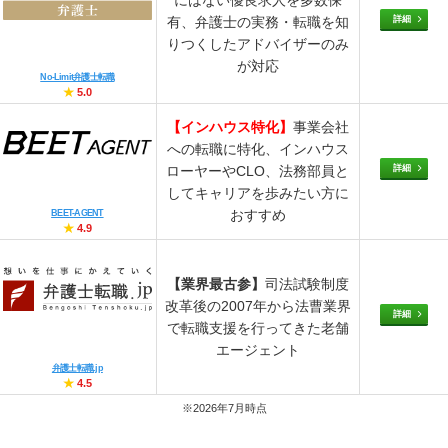
詳細
有、弁護士の実務・転職を知
りつくしたアドバイザーのみ
が対応
No-Limit弁護士転職
★
5.0
【インハウス特化】
事業会社
への転職に特化、インハウス
詳細
ローヤーやCLO、法務部員と
してキャリアを歩みたい方に
おすすめ
BEET-AGENT
★
4.9
【業界最古参】
司法試験制度
改革後の2007年から法曹業界
詳細
で転職支援を行ってきた老舗
エージェント
弁護士転職.jp
★
4.5
※2026年7月時点