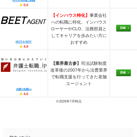
No-Limit弁護士転職
★
5.0
【インハウス特化】
事業会社
への転職に特化、インハウス
詳細
ローヤーやCLO、法務部員と
してキャリアを歩みたい方に
おすすめ
BEET-AGENT
★
4.9
【業界最古参】
司法試験制度
改革後の2007年から法曹業界
詳細
で転職支援を行ってきた老舗
エージェント
弁護士転職.jp
★
4.5
※2026年7月時点