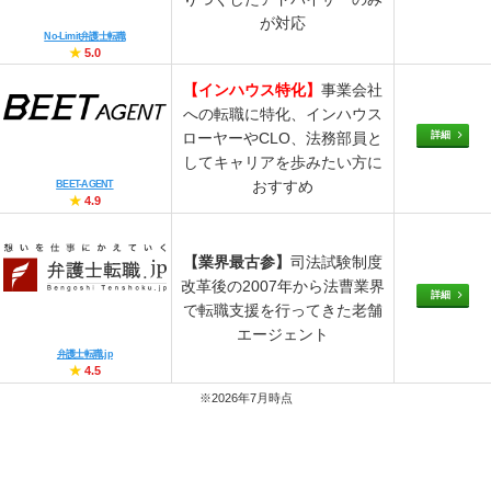
が対応
No-Limit弁護士転職
★
5.0
【インハウス特化】
事業会社
への転職に特化、インハウス
詳細
ローヤーやCLO、法務部員と
してキャリアを歩みたい方に
おすすめ
BEET-AGENT
★
4.9
【業界最古参】
司法試験制度
改革後の2007年から法曹業界
詳細
で転職支援を行ってきた老舗
エージェント
弁護士転職.jp
★
4.5
※2026年7月時点