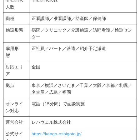
非公開求
非公開求人数
人数
職種
正看護師／准看護師／助産師／保健師
施設形態
病院／クリニック／介護施設／訪問看護／検診セン
ター
雇用形
正社員／パート／派遣／紹介予定派遣
態
対応エリ
全国
ア
拠点
東京／横浜／さいたま／千葉／大阪／京都／札幌／
名古屋／広島／福岡
オンライ
電話（15分間）で面談実施
ン対応
運営会社
レバウェル株式会社
公式サイ
https://kango-oshigoto.jp/