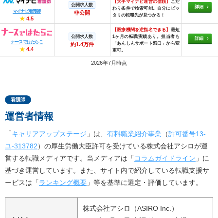
【大手マイナビ運営の信頼】
こだ
公開求人数
詳細
わり条件で検索可能。自分にピッ
マイナビ看護師
非公開
タリの転職先が見つかる！
★
4.5
【医療機関を逆指名できる】
最短
公開求人数
1ヶ月の転職実績あり。担当者も
詳細
ナースではたらこ
「あんしんサポート窓口」から変
約1.4万件
★
4.4
更可。
2026年7月時点
看護師
運営者情報
「
キャリアアップステージ
」は、
有料職業紹介事業
（
許可番号13-
ユ-313782
）の厚生労働大臣許可を受けている株式会社アシロが運
営する転職メディアです。当メディアは「
コラムガイドライン
」に
基づき運営しています。また、サイト内で紹介している転職支援サ
ービスは「
ランキング概要
」等を基準に選定・評価しています。
株式会社アシロ（ASIRO Inc.）