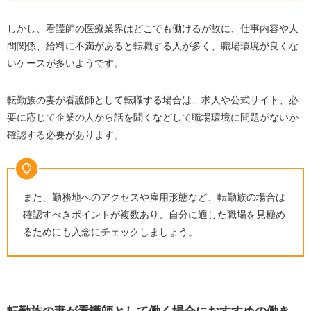
保育施設のある病院
クリニックのパート看護師
しかし、看護師の医療業界はどこでも働けるが故に、仕事内容や人
単発看護師として働く
間関係、給料に不満があると転職する人が多く、職場環境が良くな
いケースが多いようです。
転勤族の妻が看護師として最適な職場を見つけるには転
職サービスの利用がおすすめ
転勤族の妻が看護師として転職する場合は、求人や公式サイト、必
レバウェル看護
要に応じて企業の人から話を聞くなどして職場環境に問題がないか
ナース専科 転職
確認する必要があります。
看護roo！
転勤族の妻が看護師として働くことに関するよくある質
問
また、勤務地へのアクセスや雇用形態など、転勤族の場合は
確認すべきポイントが複数あり、自分に適した職場を見極め
転職理由が夫の転勤の場合は印象が悪いですか？
るためにも入念にチェックしましょう。
看護師の有効求人倍率は？
転職サービスは無料で利用できますか？
まとめ | 転勤族の妻が看護師として働くには転職サービス
の利用がおすすめ