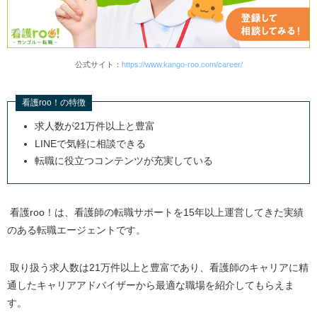
公式サイト：
https://www.kango-roo.com/career/
看護roo！の特徴
求人数が
21
万件以上と豊富
LINEで気軽に相談できる
転職に役立つコンテンツが充実している
看護
roo
！は、看護師の転職サポートを
15
年以上運営してきた実績
のある転職エージェントです。
取り扱う求人数は
21
万件以上と豊富であり、看護師のキャリアに精
通したキャリアアドバイザーから最適な職場を紹介してもらえま
す。