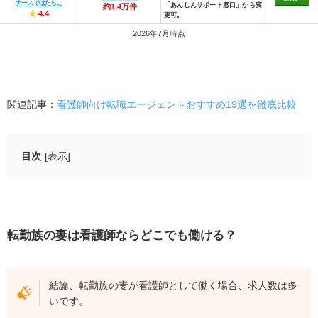
ナースではたらこ
「あんしんサポート窓口」から変
約1.4万件
★
4.4
更可。
2026年7月時点
関連記事：
看護師向け転職エージェントおすすめ19選を徹底比較
目次
[表示]
転勤族の妻は看護師ならどこでも働ける？
転勤族の妻が看護師として働く場合におすすめの働き
方・職場
転勤族の妻は看護師ならどこでも働ける？
全国転勤可能な系列の病院に正社員として勤務
健診センターの看護師
結論、転勤族の妻が看護師として働く場合、求人数は多
献血ルームの看護師
いです。