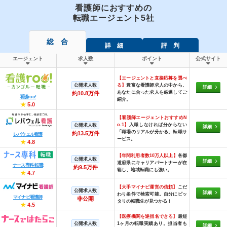
看護師におすすめの
転職エージェント5社
総 合
詳 細
評 判
エージェント
求人数
ポイント
公式サイト
【エージェントと直接応募を選べ
公開求人数
る】
豊富な看護師求人の中から、
詳細
あなたに合った求人を厳選してご
約10.8万件
看護roo!
紹介。
★
5.0
【看護師エージェントおすすめN
o.1】
入職しなければ分からない
公開求人数
詳細
「職場のリアルが分かる」転職サ
約13.5万件
レバウェル看護
ービス。
★
4.8
【年間利用者数10万人以上】
各都
公開求人数
詳細
道府県にキャリアパートナーが在
ナース専科 転職
約9.5万件
籍し、地域転職にも強い。
★
4.7
【大手マイナビ運営の信頼】
こだ
公開求人数
詳細
わり条件で検索可能。自分にピッ
マイナビ看護師
非公開
タリの転職先が見つかる！
★
4.5
【医療機関を逆指名できる】
最短
公開求人数
1ヶ月の転職実績あり。担当者も
詳細