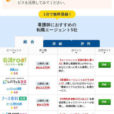
ビスを活用してみてください。
1分で無料登録！
看護師におすすめの
転職エージェント5社
総 合
詳 細
評 判
エージェント
求人数
ポイント
公式サイト
【エージェントと直接応募を選べ
公開求人数
る】
豊富な看護師求人の中から、
詳細
あなたに合った求人を厳選してご
約10.8万件
看護roo!
紹介。
★
5.0
【看護師エージェントおすすめN
o.1】
入職しなければ分からない
公開求人数
詳細
「職場のリアルが分かる」転職サ
約13.5万件
レバウェル看護
ービス。
★
4.8
【年間利用者数10万人以上】
各都
公開求人数
詳細
道府県にキャリアパートナーが在
ナース専科 転職
約9.5万件
籍し、地域転職にも強い。
★
4.7