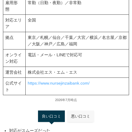
雇用形
常勤（日勤・夜勤）／非常勤
態
対応エリ
全国
ア
拠点
東京／札幌／仙台／千葉／大宮／横浜／名古屋／京都
／大阪／神戸／広島／福岡
オンライ
電話・メール・LINEで対応可
ン対応
運営会社
株式会社エス・エム・エス
公式サイ
https://www.nursejinzaibank.com/
ト
2026年7月時点
良い口コミ
悪い口コミ
対応がスムーズだった