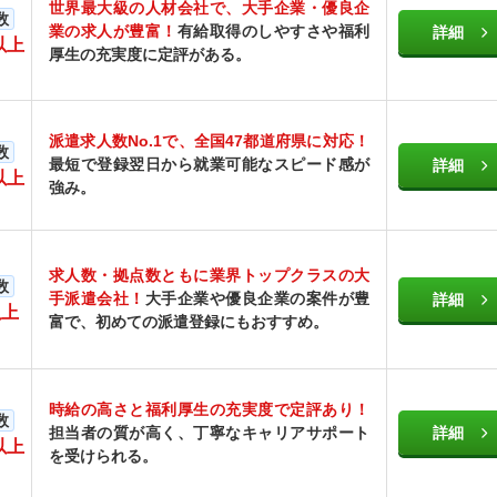
世界最大級の人材会社で、大手企業・優良企
数
業の求人が豊富！
有給取得のしやすさや福利
詳細
以上
厚生の充実度に定評がある。
派遣求人数No.1で、全国47都道府県に対応！
数
最短で登録翌日から就業可能なスピード感が
詳細
以上
強み。
求人数・拠点数ともに業界トップクラスの大
数
手派遣会社！
大手企業や優良企業の案件が豊
詳細
以上
富で、初めての派遣登録にもおすすめ。
時給の高さと福利厚生の充実度で定評あり！
数
担当者の質が高く、丁寧なキャリアサポート
詳細
以上
を受けられる。