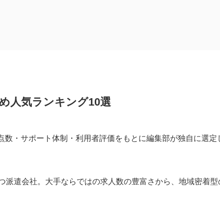
ンキング10選
長期サポートが強み
超、求人数は業界トップクラス
良企業の事務職とリクルート健保が充実
め人気ランキング10選
性の長期就業に定評
エリアの製造・物流求人が豊富
点数・サポート体制・利用者評価をもとに編集部が独自に選定
が多く、育児中の女性にも対応
医療・介護系の求人最多、外資系の語学活用案件にも強い
良企業との独自パイプが特徴
持つ派遣会社。大手ならではの求人数の豊富さから、地域密着型
川崎本社の地域密着型、当日振込の前払い制度あり
化した67年の専門会社