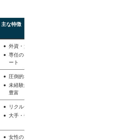
主な特徴
外資・大手企業に強い
専任のキャリアコーチによる長期サポ
ート
圧倒的な求人数
未経験からの事務職や紹介予定派遣が
豊富
リクルートグループの信頼性
大手・優良企業の事務職が充実
女性のキャリア支援に強い