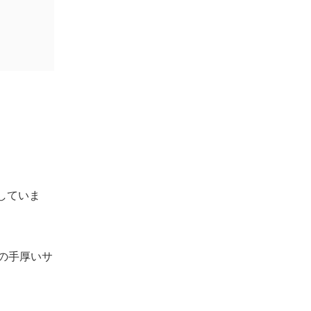
日払い・単発や寮費無料の求人は本当に
見つかる？
派遣社員として働いて一人暮らしはでき
る？
派遣社員も利用できる福利厚生は何です
か？
まとめ｜神奈川で自分に合う派遣会社を見つ
けるために
していま
の手厚いサ