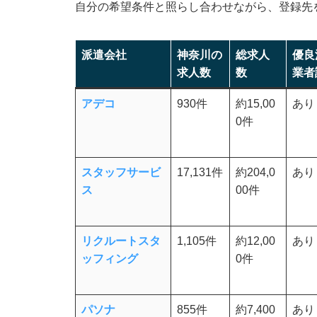
自分の希望条件と照らし合わせながら、登録先
【働き方別】神奈川県でおすすめの派遣会社
【短期・単発】神奈川県ですぐに働ける
派遣会社
神奈川の
総求人
優良
【紹介予定派遣】神奈川県で正社員を目
求人数
数
業者
【職種別】神奈川県で専門スキルを活かせる
アデコ
930件
約15,00
あり
0件
営業に強い派遣会社
ITに強い派遣会社
スタッフサービ
17,131件
約204,0
あり
製造に強い派遣会社
ス
00件
看護に強い派遣会社
介護に強い派遣会社
リクルートスタ
1,105件
約12,00
あり
保育士に強い派遣会社
ッフィング
0件
薬剤師に強い派遣会社
アパレルに強い派遣会社
パソナ
855件
約7,400
あり