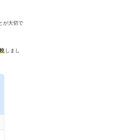
アパレルに強い派遣会社
【エリア別】神奈川県の地元求人に強い地域
とが大切で
密着派遣会社11選
横浜市で地域密着の派遣会社
川崎市で地域密着の派遣会社
較
しまし
相模原市で地域密着の派遣会社
その他の地域密着の派遣会社
神奈川で派遣として働くメリット・デメリッ
ト
神奈川でおすすめの派遣会社の選び方
神奈川での求人数と紹介実績を確認する
働きたい職種が決まっているなら特化型
の会社を選ぶ
福利厚生・研修・フォロー体制をチェッ