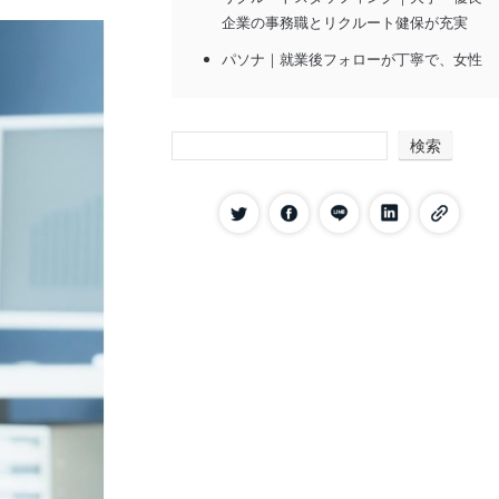
企業の事務職とリクルート健保が充実
パソナ｜就業後フォローが丁寧で、女性
の長期就業に定評
ランスタッド｜厚木・海老名など県央エ
検索
リアの製造・物流求人が豊富
テンプスタッフ｜時短・在宅対応求人が
多く、育児中の女性にも対応
JOBNET（マンパワーグループ）｜医
療・介護系の求人最多、外資系の語学活
用案件にも強い
日総ブレイン｜横浜創業40年、地元優良
企業との独自パイプが特徴
DIA STAFF（ディアスタッフ）｜川崎本
社の地域密着型、当日振込の前払い制度
あり
ジョビア｜百貨店・モールの販売職に特