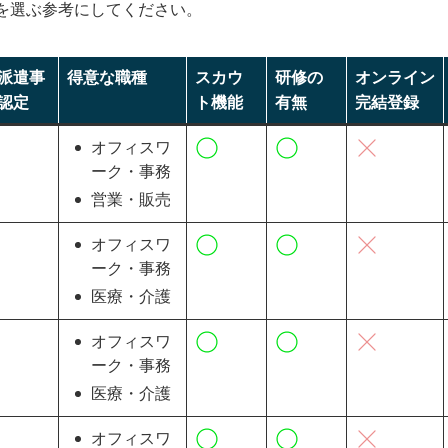
を選ぶ参考にしてください。
派遣会社4選
派遣事
得意な職種
スカウ
研修の
オンライン
指せる派遣会社4選
認定
ト機能
有無
完結登録
派遣会社おすすめ17選
オフィスワ
ーク・事務
営業・販売
オフィスワ
ーク・事務
医療・介護
オフィスワ
ーク・事務
医療・介護
オフィスワ