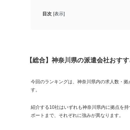
目次
[表示]
【総合】神奈川県の派遣会社おすすめ人気ラ
アデコ｜専任のキャリアコーチによる
スタッフサービス｜神奈川17,000件
リクルートスタッフィング｜大手・優
【総合】神奈川県の派遣会社おすす
パソナ｜就業後フォローが丁寧で、女
ランスタッド｜厚木・海老名など県央
今回のランキングは、神奈川県内の求人数・拠
テンプスタッフ｜時短・在宅対応求人
す。
JOBNET（マンパワーグループ）｜
日総ブレイン｜横浜創業40年、地元優
紹介する10社はいずれも神奈川県内に拠点を
ポートまで、それぞれに強みが異なります。
DIA STAFF（ディアスタッフ）｜
ジョビア｜百貨店・モールの販売職に特