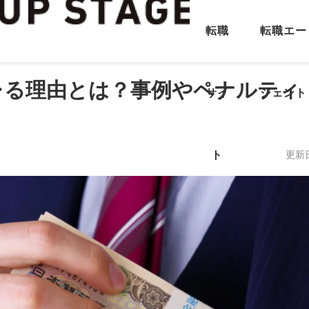
転職
転職エー
レる理由とは？事例やペナルティ
サイ
ジェント
ト
更新