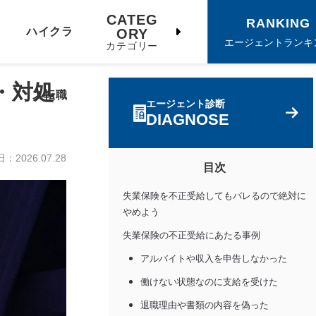
CATEG
RANKING
ハイクラ
ORY
エージェントランキ
カテゴリー
・対処
ス転職
エージェント診断
DIAGNOSE
日：
2026.07.28
目次
失業保険を不正受給してもバレるので絶対に
やめよう
失業保険の不正受給にあたる事例
アルバイトや収入を申告しなかった
働けない状態なのに支給を受けた
退職理由や書類の内容を偽った