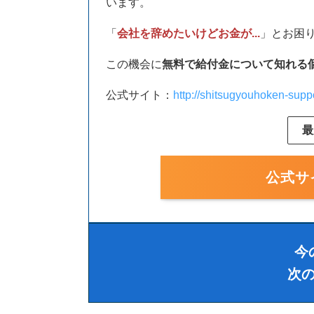
います。
「
会社を辞めたいけどお金が...
」とお困
この機会に
無料で給付金について知れる
公式サイト：
http://shitsugyouhoken-supp
最
公式サ
今
次