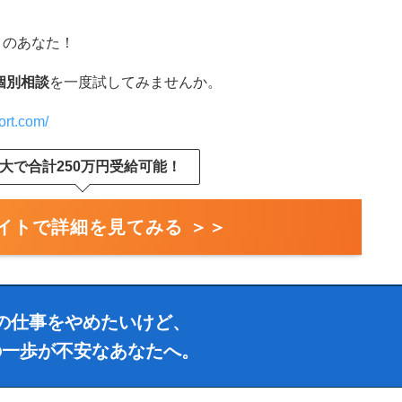
りのあなた！
個別相談
を一度試してみませんか。
ort.com/
大で合計250万円受給可能！
イトで詳細を見てみる ＞＞
の仕事をやめたいけど、
の一歩が不安なあなたへ。