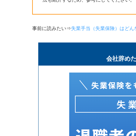
事前に読みたい⇒
失業手当（失業保険）はどん
会社辞め