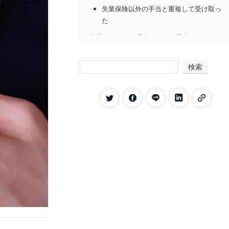
失業保険以外の手当と重複して受け取っ
た
失業保険の不正受給がバレる理由
ハローワークの調査で発覚した
検索
失業認定時に発覚した
通報や密告があった
本人が申し出た
失業保険の不正受給がバレると厳しいペナル
ティが待っている
不正受給した分は全額返還しなければな
らない
失業保険の支給は即停止される
悪意ある不正受給は「3倍返し」や延滞
金が発生する
納付に応じないと財産の差し押さえや刑