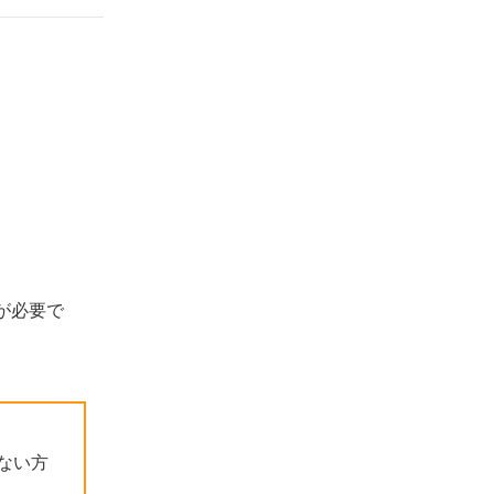
事罰もありえる
もし不正受給してしまったら自主返還しよう
失業保険の不正受給にならないためのポイン
ト
アルバイトをしたら必ず申告する
すぐに働けない場合は延長手続きをする
退職理由や書類に虚偽の内容を書かない
失業保険の不正受給に関するよくある質問
不正受給をしたあとに時効はある？
が必要で
事業主が不正受給に協力したらどうな
る？
受給中のアルバイトがバレなかった人は
いる？
不正受給を通報する方法は？
ない方
まとめ