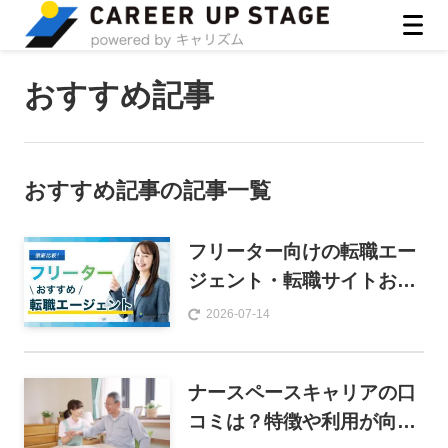
ASIRO inc
おすすめ記事
おすすめ記事
の記事一覧
フリーター向けの転職エー
ジェント・転職サイトおす
すめ比較ランキング26選
2026-07-14
【2026年版】
ナースペースキャリアの口
コミは？特徴や利用が向い