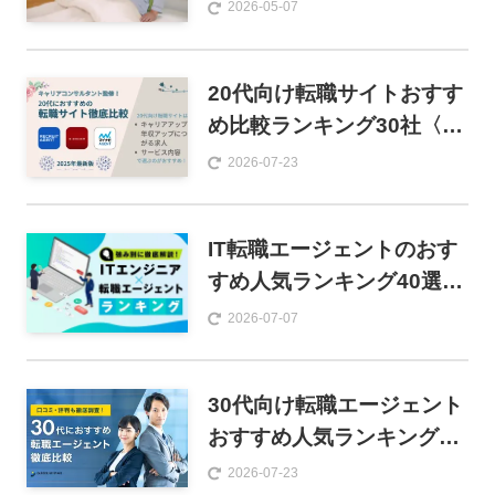
ている方も解説
2026-05-07
20代向け転職サイトおすす
め比較ランキング30社〈女
性・男性・前半・後半・未
2026-07-23
経験…〉
IT転職エージェントのおす
すめ人気ランキング40選！
全エンジニア向け徹底比較
2026-07-07
【2026年1月最新版】
30代向け転職エージェント
おすすめ人気ランキング20
社【徹底比較】
2026-07-23