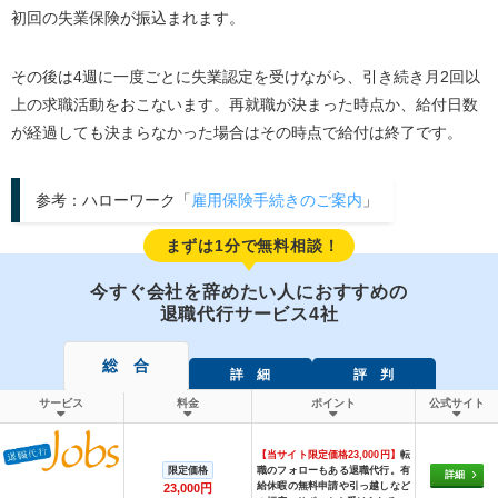
初回の失業保険が振込まれます。
その後は4週に一度ごとに失業認定を受けながら、引き続き月2回以
上の求職活動をおこないます。再就職が決まった時点か、給付日数
が経過しても決まらなかった場合はその時点で給付は終了です。
参考：ハローワーク「
雇用保険手続きのご案内
」
まずは1分で無料相談！
今すぐ会社を辞めたい人におすすめの
退職代行サービス4社
総 合
詳 細
評 判
サービス
料金
ポイント
公式サイト
【当サイト限定価格23,000円】
転
限定価格
職のフォローもある退職代行。有
詳細
給休暇の無料申請や引っ越しなど
23,000円