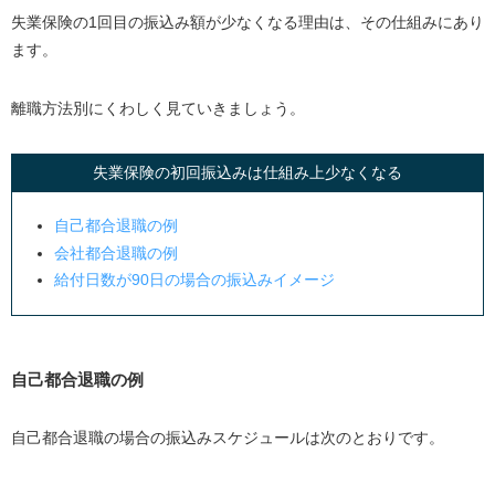
失業保険の1回目の振込み額が少なくなる理由は、その仕組みにあり
失業保険はいつからもらえる？初回認定日から振込みま
ます。
でのスケジュール
一般離職者の場合
離職方法別にくわしく見ていきましょう。
特定理由離職者・特定受給資格者の場合
失業保険はどのくらいもらえる？給付日数をチェック
失業保険の初回振込みは仕組み上少なくなる
一般離職者の場合
自己都合退職の例
特定理由離職者の場合
会社都合退職の例
特定受給資格者の場合
給付日数が90日の場合の振込みイメージ
失業保険給付額の計算方法とシミュレーション
計算方法
自己都合退職の例
月給20万円・一般離職者の例
月給30万円・特定受給資格者の例
自己都合退職の場合の振込みスケジュールは次のとおりです。
失業保険に関するよくある質問