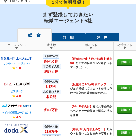
を目指せます。
1分で無料登録！
まず登録しておきたい
転職エージェント5社
総 合
詳 細
評 判
エージェント
求人数
ポイント
公式サイト
公開求人数
【圧倒的な求人数と転職支援実
約78万件
詳細
績】
初めての転職なら登録すべき
リクルートエージェント
非公開求人数
エージェント。
★
5.0
約27万件
公開求人数
【転職者の1/3が年収アップ】
レ
6.4万件
詳細
ジュメ登録してスカウトを待つだ
ビズリーチ
非公開求人数
けで自分の市場価値がわかる。
★
4.8
非公開
【20～30代向け】
有名大手企業か
約14万件
詳細
らベンチャー企業まで幅広い求人
マイナビ転職エージェント
を保有。
★
4.5
公開求人数
【年収600万円以上の方！】
スカ
11.6万件
詳細
ウトを待つことも自分で応募する