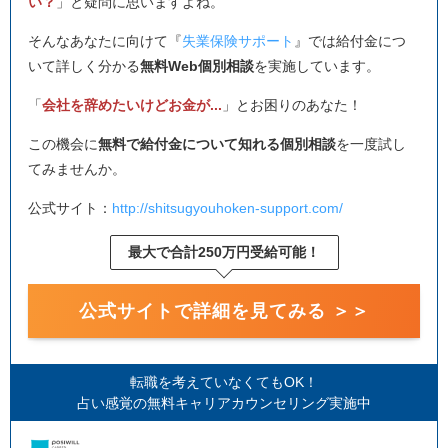
い？
」と疑問に思いますよね。
そんなあなたに向けて『
失業保険サポート
』では給付金につ
いて詳しく分かる
無料Web個別相談
を実施しています。
「
会社を辞めたいけどお金が...
」とお困りのあなた！
この機会に
無料で給付金について知れる個別相談
を一度試し
てみませんか。
公式サイト：
http://shitsugyouhoken-support.com/
最大で合計250万円受給可能！
公式サイトで詳細を見てみる ＞＞
転職を考えていなくてもOK！
占い感覚の無料キャリアカウンセリング実施中