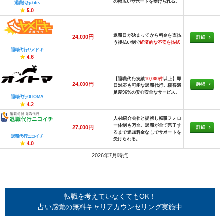
の幅広いサポートを受けられる。
退職代行Jobs
★
5.0
退職日が決まってから料金を支払
24,000円
詳細
う後払い制で
経済的な不安を払拭
退職代行ヤメドキ
★
4.6
【退職代行実績
10,000件
以上】即
24,000円
詳細
日対応も可能な退職代行。顧客満
足度96%の安心安全なサービス。
退職代行OITOMA
★
4.2
人材紹介会社と提携し転職フォロ
ー体制も万全。退職が全て完了す
27,000円
詳細
るまで追加料金なしでサポートを
退職代行ニコイチ
受けられる。
★
4.0
2026年7月時点
転職を考えていなくてもOK！
占い感覚の無料キャリアカウンセリング実施中