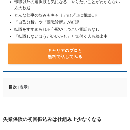
転職以外の選択肢も気になる、やりたいことがわからない
方大歓迎
どんな仕事の悩みもキャリアのプロに相談OK
『自己分析』や『適職診断』が好評
転職をすすめられる心配やしつこい電話もなし
「転職しないほうがいいかも」と気付く人も続出中
キャリアのプロと
無料で話してみる
目次
[表示]
失業保険の初回振込みは仕組み上少なくなる
自己都合退職の例
会社都合退職の例
失業保険の初回振込みは仕組み上少なくなる
給付日数が90日の場合の振込みイメージ