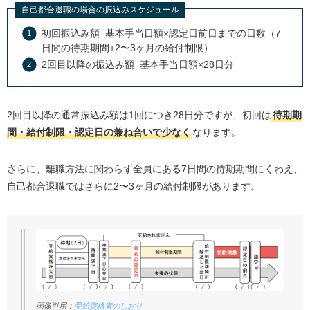
自己都合退職の場合はいくらもらえる？
自己都合退職の場合の振込みスケジュール
自己都合退職の場合の振込み日はいつ？
初回振込み額=基本手当日額×認定日前日までの日数（7
一年未満で退職しても失業保険はもらえる？
日間の待期期間+2〜3ヶ月の給付制限）
2回目以降の振込み額=基本手当日額×28日分
最終月の振込みは少なくなる？
まとめ
2回目以降の通常振込み額は1回につき28日分ですが、初回は
待期期
間・給付制限・認定日の兼ね合いで少なく
なります。
さらに、離職方法に関わらず全員にある7日間の待期期間にくわえ、
自己都合退職ではさらに2〜3ヶ月の給付制限があります。
画像引用：
受給資格者のしおり