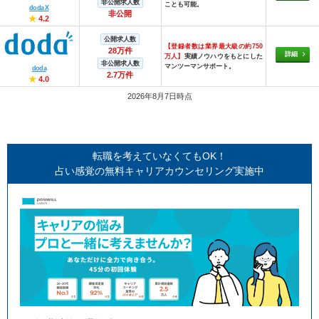
非公開求人数
ことも可能。
doda X
非公開
★
4.2
公開求人数
【登録者数は業界最大級の約750
28万件
詳細
万人】
実績ノウハウをもとにした
非公開求人数
マンツーマンサポート。
doda
2.7万件
★
4.0
2026年8月7日時点
転職を考えていなくてもOK！
占い感覚の無料キャリアカウンセリング実施中