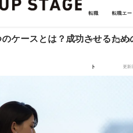
転職
転職エー
つのケースとは？成功させるため
サイ
ジェント
ト
更新