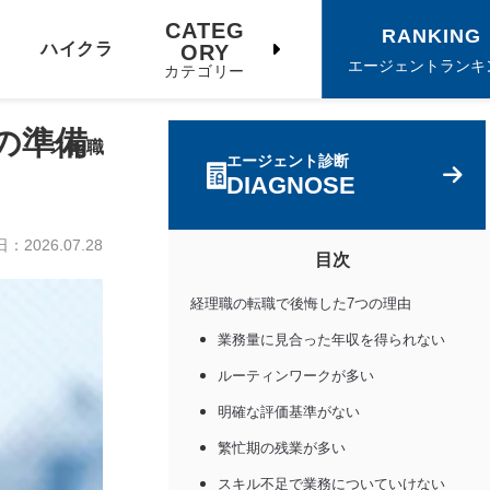
CATEG
RANKING
ハイクラ
ORY
エージェントランキ
カテゴリー
の準備
ス転職
エージェント診断
DIAGNOSE
日：
2026.07.28
目次
経理職の転職で後悔した7つの理由
業務量に見合った年収を得られない
ルーティンワークが多い
明確な評価基準がない
繁忙期の残業が多い
スキル不足で業務についていけない