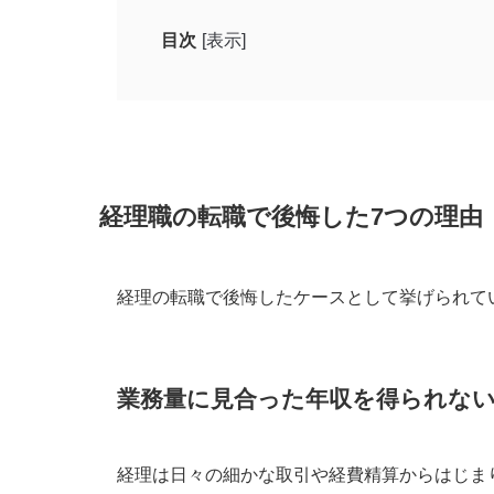
目次
[表示]
経理職の転職で後悔した7つの理由
業務量に見合った年収を得られない
ルーティンワークが多い
明確な評価基準がない
経理職の転職で後悔した7つの理由
繁忙期の残業が多い
スキル不足で業務についていけない
経理の転職で後悔したケースとして挙げられて
継続的に学習するのが大変
経営陣との関わりが多い
業務量に見合った年収を得られな
経理職の転職で後悔しないために押さえてお
現職の現状を把握する
経理は日々の細かな取引や経費精算からはじま
経理への適性を把握する