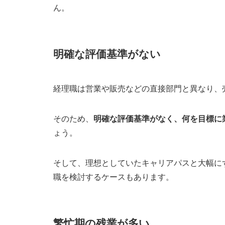
ん。
公認会計士
納得した経理の転職を成功させる転職活動の
自身の市場価値を把握する
明確な評価基準がない
できるだけ幅広い情報源から求人情報
希望条件を整理し、優先順位をつける
経理職は営業や販売などの直接部門と異なり、
応募先の情報収集を徹底的におこなう
スキルレベルにあった求人に応募する
そのため、
明確な評価基準がなく、何を目標に
ょう。
経理の転職に迷ったら転職エージェントに相
BEET-AGENT
そして、理想としていたキャリアパスと大幅に
マイナビ転職エージェント
職を検討するケースもあります。
MS Agent
ジャスネットキャリア
繁忙期の残業が多い