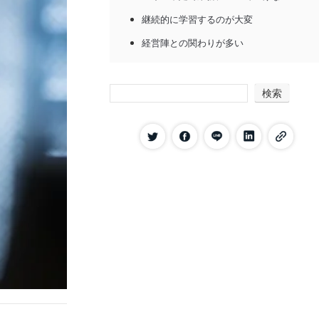
継続的に学習するのが大変
経営陣との関わりが多い
経理職の転職で後悔しないために押さえてお
くポイント
検索
現職の現状を把握する
経理への適性を把握する
自身のスキルや経験を活かせる企業規模
を知る
転職後のキャリアパスを設定する
市場価値を上げるためのスキルアップに
努める
経理の転職で評価される10のスキルと資格
コミュニケーションスキル
パソコンスキル