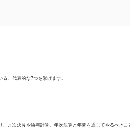
いる、代表的な7つを挙げます。
い
くポイント
り、月次決算や給与計算、年次決算と年間を通じてやるべきこ