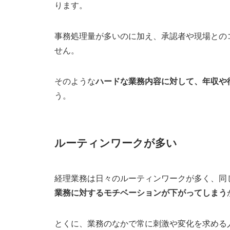
ります。
自身のスキルや経験を活かせる企業規
転職後のキャリアパスを設定する
事務処理量が多いのに加え、承認者や現場との
市場価値を上げるためのスキルアップ
せん。
経理の転職で評価される10のスキルと資格
そのような
ハードな業務内容に対して、年収や
コミュニケーションスキル
う。
パソコンスキル
データ分析力
提案力
ルーティンワークが多い
日商簿記検定
FASS検定
経理業務は日々のルーティンワークが多く、同
給与計算実務能力検定
業務に対するモチベーションが下がってしまう
IFRS検定（国際会計基準検定）
とくに、業務のなかで常に刺激や変化を求める
税理士