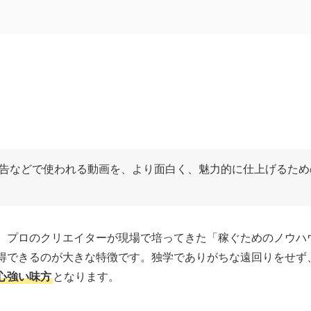
クールを選ぼう
準にスクールを選ぼう
実しているスクールを利用しよう
や広告などで使われる動画を、より面白く、魅力的に仕上げるた
ールを利用しよう
う
ル18選
、プロのクリエイターが現場で培ってきた「稼ぐためのノウハ
Iを使ってプロクオリティの動画を制作。月額1.6万円から始められるスク
得できるのが大きな特徴です。独学でありがちな遠回りをせず
心強い味方
となります。
で稼ぎたい人におすすめ
」までを徹底サポート