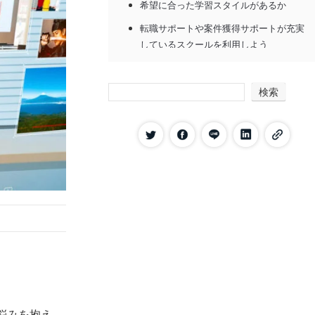
希望に合った学習スタイルがあるか
転職サポートや案件獲得サポートが充実
しているスクールを利用しよう
費用相場と予算にあった動画編集スクー
ルを利用しよう
検索
口コミ評判が良いスクールを利用しよう
【オンライン型】おすすめの動画編集スクー
ル18選
DMM 生成AI CAMP 学び放題｜AIを使
ってプロクオリティの動画を制作。月額
1.6万円から始められるスクール
デジハク｜未経験から動画編集の副業で
稼ぎたい人におすすめ
ChapterTwo｜案件獲得保証で「稼ぐ」
までを徹底サポート
Famm｜育児中のママに優しい、1ヶ月
悩みを抱え