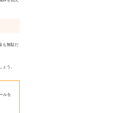
完結の短期集中スクール
SHElikes｜動画もデザインも。学びた
い放題の女性向けキャリアスクール
SHIFT TERAS CAMPUS（旧：DMM W
EBCAMP）｜給付金活用で本格スキル
を習得。転職にも強い！
studio US｜圧倒的コスパ！自分のペー
金も無駄だ
スでプロの技を学ぶなら
むびるスクール｜講師に質問し放題！挫
折させない手厚いサポート体制が魅力
しょう。
インスパークスクール｜YouTube編集特
化！案件獲得保証付き収入面も安心
ドガポン マーケティング大学校｜プロ
として独立できるレベルのスキルを半年
ールを
で学べる
デイトラ｜業界で評判！コスパと質を両
立した人気スクール