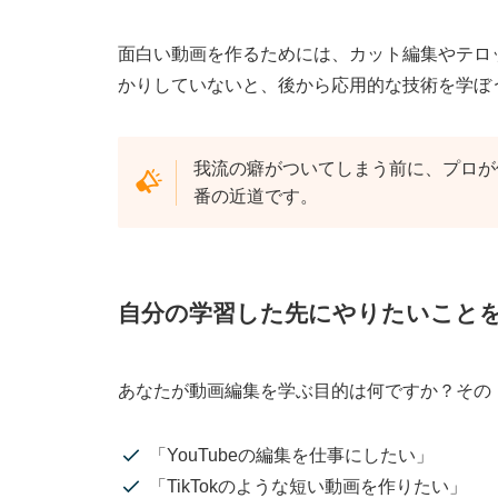
受講料金を抑えたい
面白い動画を作るためには、カット編集やテロ
とにかくやさしく教えてほしい
かりしていないと、後から応用的な技術を学ぼ
動画編集スクールを活用するメリット
将来性があるジャンルのスキルが身に
我流の癖がついてしまう前に、プロが
何歳からでも始められる
番の近道です。
転職・就職で有利になる可能性がある
副業やフリーランスでも活躍できる
自分の学習した先にやりたいこと
動画編集スクールを活用するデメリット
費用がかかる
あなたが動画編集を学ぶ目的は何ですか？その
スキル習得まで時間がかかる可能性が
動画編集スクールで学ぶのがおすすめな理由
「YouTubeの編集を仕事にしたい」
独学よりも効率よく学べる
「TikTokのような短い動画を作りたい」