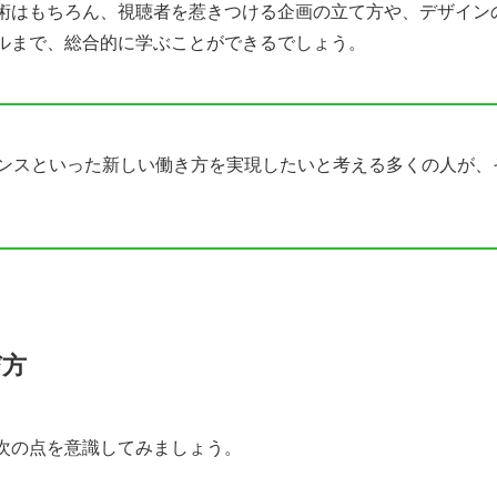
術はもちろん、視聴者を惹きつける企画の立て方や、デザイン
月完結の短期集中スクール
ルまで、総合的に学ぶことができるでしょう。
びたい放題の女性向けキャリアスクール
DMM WEBCAMP）｜給付金活用で本格スキルを習得。転職にも強い！
ペースでプロの技を学ぶなら
ンスといった新しい働き方を実現したいと考える多くの人が、
挫折させない手厚いサポート体制が魅力
集特化！案件獲得保証付き収入面も安心
として独立できるレベルのスキルを半年で学べる
両立した人気スクール
CGまで学べる！入学後に実案件に挑戦できるチャンスも
び方
積める！マーケティング視点の動画制作を学べる
実績！高い信頼と高品質のオンラインスクール
でも質問可能！！副業に強い高コスパスクール
次の点を意識してみましょう。
画編集に必要なスキルを完全網羅！本気でプロを目指す専門校