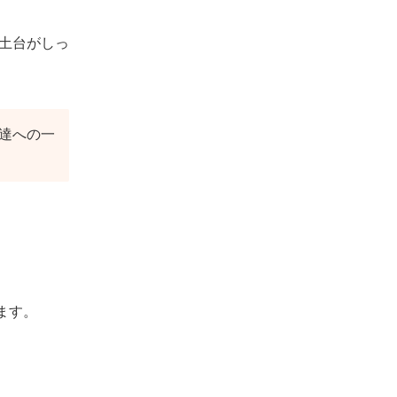
動画編集スクールを活用して身につけられる
土台がしっ
スキル
動画編集の基本スキル
企画構成力
動画撮影のスキル
達への一
サムネイル制作スキル
動画編集スクール卒業後に動画クリエイター
として活躍するコツ
企画力や技術力をアピールする
インフルエンサーとしての地位を確立す
る
ます。
顧客とのコミュニケーションを重視する
配信アプリを利用して固定ファンつくる
動画編集スクールについてよくある質問