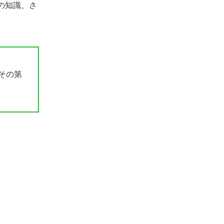
けたい方におすすめ
の知識、さ
ヒューマンアカデミー｜効率よくスキル
を身につけたい方におすすめ！就職・転
職サポートも充実
Winスクール｜自分のペースでスキルを
習得したい方向け！補助金活用にも強く
その第
費用も抑えられる
MOVA（ムーバ）│脱・編集マン！稼げ
る思考を学べる動画編集スクール
目的別のおすすめ動画編集スクール
就職・転職できるスキルを身につけたい
副業として始めたい
受講料金を抑えたい
とにかくやさしく教えてほしい
動画編集スクールを活用するメリット