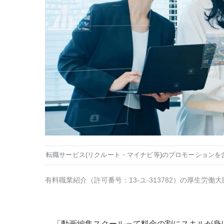
転職サービス(リクルート・マイナビ等)のプロモーションを
有料職業紹介
（
許可番号：13-ユ-313782
）の厚生労働大
「動画編集スクールって料金の割にスキルが身