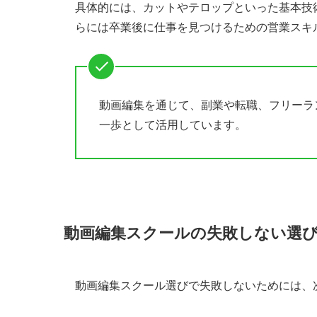
具体的には、カットやテロップといった基本技
Famm｜育児中のママに優しい、1ヶ
らには卒業後に仕事を見つけるための営業スキ
SHElikes｜動画もデザインも。学
SHIFT TERAS CAMPUS（旧：
studio US｜圧倒的コスパ！自分の
動画編集を通じて、副業や転職、フリーラ
むびるスクール｜講師に質問し放題！
一歩として活用しています。
インスパークスクール｜YouTube編
ドガポン マーケティング大学校｜プロ
デイトラ｜業界で評判！コスパと質を
AIM Creators College｜3D
動画編集スクールの失敗しない選
Wannabe Academy｜実務経験が
デジハリONLINE｜9万人以上の輩出
忍者CODE：わからないところはいつ
動画編集スクール選びで失敗しないためには、
バンタンクリエイターアカデミー｜動