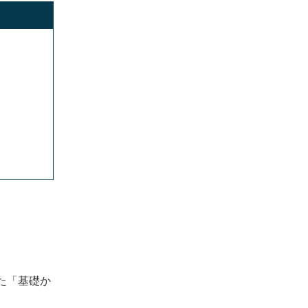
将来性があるジャンルのスキルが身につ
く
すすめ
何歳からでも始められる
転職・就職で有利になる可能性がある
副業やフリーランスでも活躍できる
動画編集スクールを活用するデメリット
費用がかかる
スキル習得まで時間がかかる可能性があ
る
動画編集スクールで学ぶのがおすすめな理由
独学よりも効率よく学べる
疑問や不安があれば講師に相談できる
案件獲得や転職サポートが受けられる
た「基礎か
プロによるフィードバックが受けられる
一緒に学ぶ仲間ができる