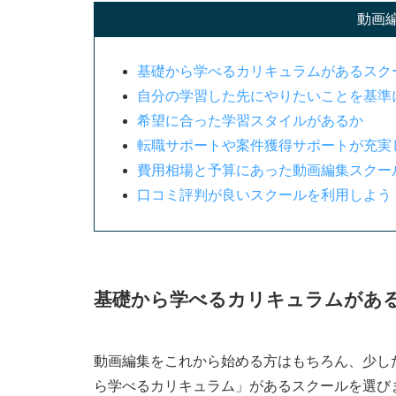
Megras｜YouTube編集特化！副業
動画
ヒューマンアカデミー通信講座｜自分
基礎から学べるカリキュラムがあるスク
MOOCRES（ムークリ）│プロが疑
自分の学習した先にやりたいことを基準
【オンライン+通学型】おすすめの動画編集
希望に合った学習スタイルがあるか
インターネット・アカデミー｜オンライ
転職サポートや案件獲得サポートが充実
費用相場と予算にあった動画編集スクー
MOOCRES（ムークリ）│少人数指
口コミ評判が良いスクールを利用しよう
デジタルハリウッド STUDIO by 
ヒューマンアカデミー｜効率よくスキ
Winスクール｜自分のペースでスキル
MOVA（ムーバ）│脱・編集マン！稼
基礎から学べるカリキュラムがあ
目的別のおすすめ動画編集スクール
動画編集をこれから始める方はもちろん、少し
就職・転職できるスキルを身につけた
ら学べるカリキュラム」があるスクールを選び
副業として始めたい