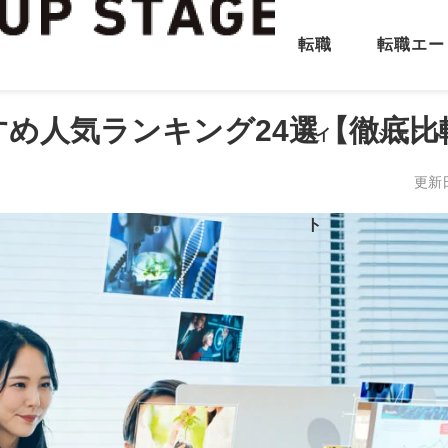
転職
転職エー
め人気ランキング24選【徹底比
サイ
ジェント
更新
ト