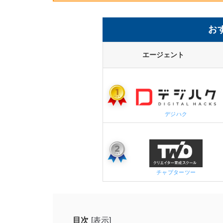
お
エージェント
デジハク
チャプターツー
目次
[表示]