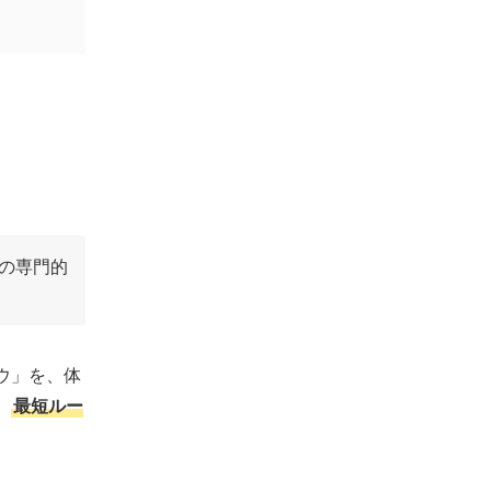
リーランス志望の方におすすめ
ヒューマンアカデミー通信講座｜自分の
ライフスタイルに合わせて学習可能！在
宅ワークをしたい人におすすめ
MOOCRES（ムークリ）│プロが疑問を
その場で解消！案件サポート付きで副業
したい方におすすめ
【オンライン+通学型】おすすめの動画編集
スクール6選
めの専門的
インターネット・アカデミー｜オンライ
ンと対面の両立可能！Web制作と動画編
集をしっかり学べる
MOOCRES（ムークリ）│少人数指導希
ウ」を、体
望の人向け！プロのクリエイターからの
ール
、
最短ルー
手厚い指導を受けれる
デジタルハリウッド STUDIO by LIG｜
自分のペースで実践的なスキルを身につ