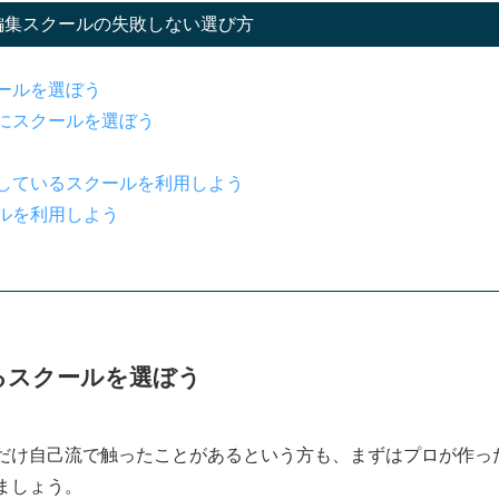
やフリーランス志望の方におすすめ
編集スクールの失敗しない選び方
のライフスタイルに合わせて学習可能！在宅ワークをしたい人にお
ールを選ぼう
問をその場で解消！案件サポート付きで副業したい方におすすめ
にスクールを選ぼう
スクール6選
ンと対面の両立可能！Web制作と動画編集をしっかり学べる
しているスクールを利用しよう
ルを利用しよう
導希望の人向け！プロのクリエイターからの手厚い指導を受けれる
LIG｜自分のペースで実践的なスキルを身につけたい方におすすめ
ルを身につけたい方におすすめ！就職・転職サポートも充実
を習得したい方向け！補助金活用にも強く費用も抑えられる
げる思考を学べる動画編集スクール
るスクールを選ぼう
だけ自己流で触ったことがあるという方も、まずはプロが作っ
い
ましょう。