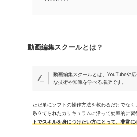
動画編集スクールとは？
動画編集スクールの失敗しない選び方
基礎から学べるカリキュラムがあるス
動画編集スクールとは？
自分の学習した先にやりたいことを基
希望に合った学習スタイルがあるか
転職サポートや案件獲得サポートが充
動画編集スクールとは、YouTube
費用相場と予算にあった動画編集スク
な技術や知識を学べる場所です。
口コミ評判が良いスクールを利用しよ
【オンライン型】おすすめの動画編集スクー
ただ単にソフトの操作方法を教わるだけでなく
DMM 生成AI CAMP 学び放題｜A
系立てられたカリキュラムに沿って効率的に習
トでスキルを身につけたい方にとって、非常に
デジハク｜未経験から動画編集の副業
ChapterTwo｜案件獲得保証で「稼ぐ