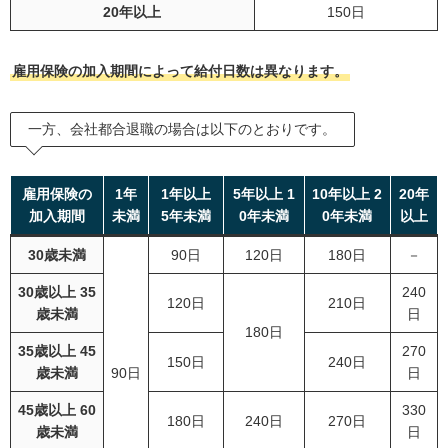
20年以上
150日
雇用保険の加入期間によって給付日数は異なります。
一方、会社都合退職の場合は以下のとおりです。
雇用保険の
1年
1年以上
5年以上 1
10年以上 2
20年
加入期間
未満
5年未満
0年未満
0年未満
以上
30歳未満
90日
120日
180日
－
30歳以上 35
240
120日
210日
歳未満
日
180日
35歳以上 45
270
150日
240日
歳未満
90日
日
45歳以上 60
330
180日
240日
270日
歳未満
日