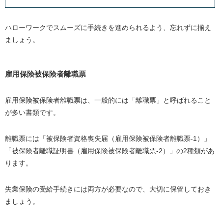
失業保険の給付日数
ハローワークでスムーズに手続きを進められるよう、忘れずに揃え
失業保険の計算方法
ましょう。
どうしても失業保険の申請方法がわからない場合の対処
法
雇用保険被保険者離職票
自力での退職が難しい場合は退職代行を活用しよう
雇用保険被保険者離職票は、一般的には「離職票」と呼ばれること
まとめ
が多い書類です。
離職票には「被保険者資格喪失届（雇用保険被保険者離職票-1）」
「被保険者離職証明書（雇用保険被保険者離職票-2）」の2種類があ
ります。
失業保険の受給手続きには両方が必要なので、大切に保管しておき
ましょう。