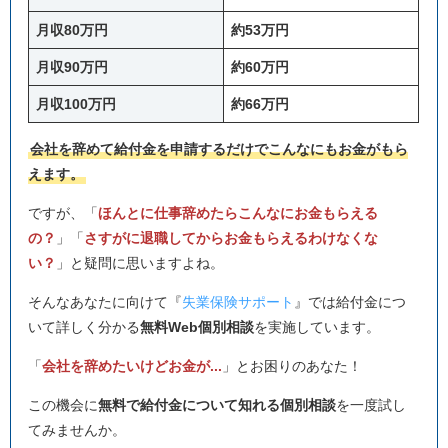
月収80万円
約53万円
月収90万円
約60万円
月収100万円
約66万円
会社を辞めて給付金を申請するだけでこんなにもお金がもら
えます。
ですが、「
ほんとに仕事辞めたらこんなにお金もらえる
の？
」「
さすがに退職してからお金もらえるわけなくな
い？
」と疑問に思いますよね。
そんなあなたに向けて『
失業保険サポート
』では給付金につ
いて詳しく分かる
無料Web個別相談
を実施しています。
「
会社を辞めたいけどお金が...
」とお困りのあなた！
この機会に
無料で給付金について知れる個別相談
を一度試し
てみませんか。