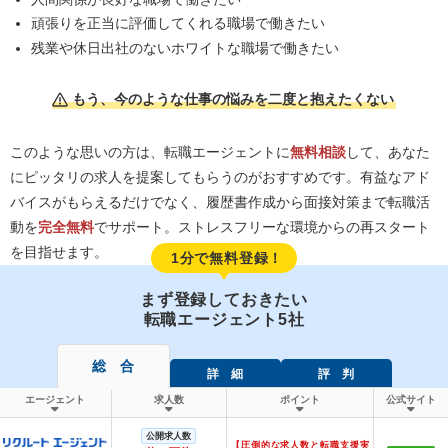
頑張りを正当に評価してくれる職場で働きたい
残業や休日出社のないホワイトな職場で働きたい
もう、今のような仕事の悩みを二度と抱えたくない
このような思いの方は、転職エージェントに
無料相談
して、あなた
にピッタリの求人を提案してもらうのがおすすめです。有益なアド
バイスがもらえるだけでなく、履歴書作成から面接対策まで転職活
動を
完全無料
でサポート。ストレスフリーな環境からの再スタート
を目指せます。
1分で無料登録！
まず登録しておきたい
転職エージェント5社
総 合
詳 細
評 判
エージェント
求人数
ポイント
公式サイト
公開求人数
【圧倒的な求人数と転職支援実