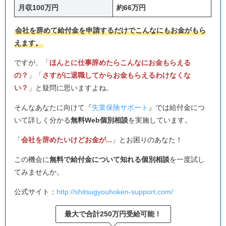
月収100万円
約66万円
会社を辞めて給付金を申請するだけでこんなにもお金がもら
えます。
ですが、「
ほんとに仕事辞めたらこんなにお金もらえる
の？
」「
さすがに退職してからお金もらえるわけなくな
い？
」と疑問に思いますよね。
そんなあなたに向けて『
失業保険サポート
』では給付金につ
いて詳しく分かる
無料Web個別相談
を実施しています。
「
会社を辞めたいけどお金が...
」とお困りのあなた！
この機会に
無料で給付金について知れる個別相談
を一度試し
てみませんか。
公式サイト：
http://shitsugyouhoken-support.com/
最大で合計250万円受給可能！