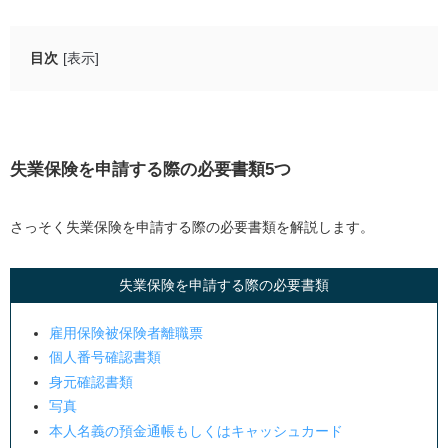
目次
[表示]
失業保険を申請する際の必要書類5つ
雇用保険被保険者離職票
個人番号確認書類
失業保険を申請する際の必要書類5つ
身元確認書類
写真
さっそく失業保険を申請する際の必要書類を解説します。
本人名義の預金通帳もしくはキャッシュカード
失業保険を申請する際の必要書類
失業保険を申請する際の流れ3ステップ
1. ハローワークで求職の申し込みをする
雇用保険被保険者離職票
個人番号確認書類
2. 雇用保険説明会に参加する
身元確認書類
3. 失業認定を受ける
写真
失業保険を受給できる条件
本人名義の預金通帳もしくはキャッシュカード