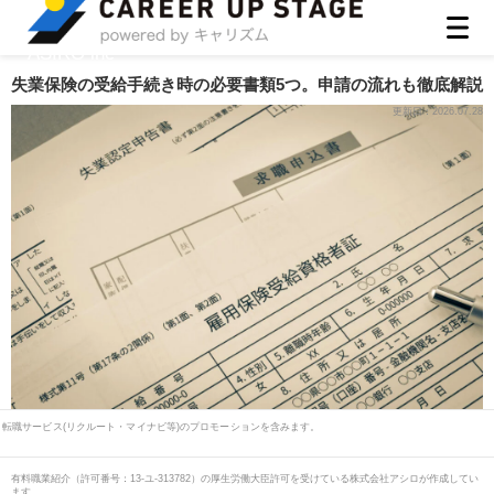
ASIRO inc
失業保険の受給手続き時の必要書類5つ。申請の流れも徹底解説
更新日：
2026.07.28
転職サービス(リクルート・マイナビ等)のプロモーションを含みます。
有料職業紹介
（
許可番号：13-ユ-313782
）の厚生労働大臣許可を受けている株式会社アシロが作成してい
ます。