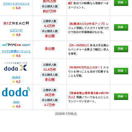
約75万件
詳細
績】
初めての転職なら登録すべき
リクルートエージェント
非公開求人数
エージェント。
★
5.0
約27万件
公開求人数
【転職者の1/3が年収アップ】
レ
6.4万件
詳細
ジュメ登録してスカウトを待つだ
ビズリーチ
非公開求人数
けで自分の市場価値がわかる。
★
4.8
非公開
【20～30代向け】
有名大手企業か
非公開
詳細
らベンチャー企業まで幅広い求人
マイナビ転職エージェント
を保有。
★
4.5
公開求人数
【年収600万円以上の方！】
スカ
11.4万件
詳細
ウトを待つことも自分で応募する
非公開求人数
ことも可能。
doda X
非公開
★
4.2
公開求人数
【登録者数は業界最大級の約750
28万件
詳細
万人】
実績ノウハウをもとにした
非公開求人数
マンツーマンサポート。
doda
2.7万件
★
4.0
2026年7月時点