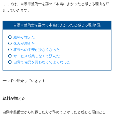
サービス残業しなくて済んだ
ここでは、自動車整備士を辞めて本当によかったと感じる理由を紹
介していきます。
自費で備品を買わなくてよくなった
自動車整備士を辞めなければよかったと感じる理由
自動車整備士を辞めて本当によかったと感じる理由5選
自動車の整備が好きだったから
給料が増えた
資格を取ったのに使わなくなった
休みが増えた
自動車整備士を辞めて本当に良かった実際の体験談を紹
将来への不安が少なくなった
介
サービス残業しなくて済んだ
店長クラスの給料明細を見てしまってあまりにも安
自費で備品を買わなくてよくなった
いのでやめた
国家一級自動車整備士で新卒4年目。手取り15万円の
給料
一つずつ紹介していきます。
約8年間自動車整備士やってましたが転職して大正解
でした
給料が増えた
人の安全を守ってるのに何故あんなに蔑ろにされる
のか疑問
自動車整備士から転職した方が辞めてよかったと感じる理由とし
自動車整備士はスーパーブラックだった