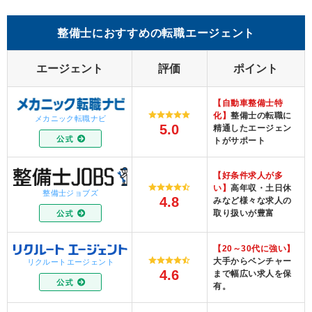
整備士におすすめの転職エージェント
エージェント
評価
ポイント
【自動車整備士特
化】
整備士の転職に
メカニック転職ナビ
5.0
精通したエージェン
トがサポート
【好条件求人が多
い】
高年収・土日休
整備士ジョブズ
4.8
みなど様々な求人の
取り扱いが豊富
【20～30代に強い】
大手からベンチャー
リクルートエージェント
4.6
まで幅広い求人を保
有。