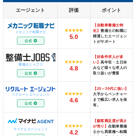
エージェント
評価
ポイント
【自動車整備士特
化】
整備士の転職に
メカニック転職ナビ
5.0
精通したエージェン
トがサポート
【好条件求人が多
い】
高年収・土日休
整備士ジョブズ
4.8
みなど様々な求人の
取り扱いが豊富
【20～30代に強い】
大手からベンチャー
リクルートエージェント
4.6
まで幅広い求人を保
有。
【顧客満足度が高さ
が売り】
自動車整備
マイナビエージェント
4.2
士から異業種へ転職