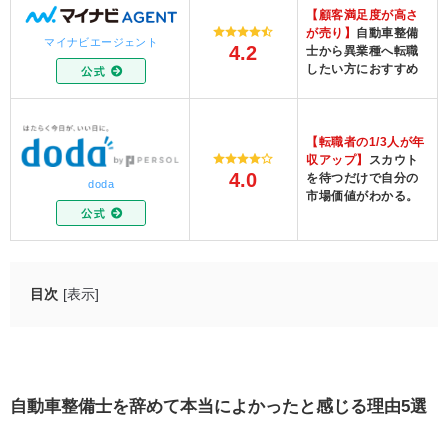
【顧客満足度が高さ
が売り】
自動車整備
マイナビエージェント
4.2
士から異業種へ転職
したい方におすすめ
【転職者の1/3人が年
収アップ】
スカウト
4.0
を待つだけで自分の
doda
市場価値がわかる。
目次
[表示]
自動車整備士を辞めて本当によかったと感じる理由5選
給料が増えた
休みが増えた
自動車整備士を辞めて本当によかったと感じる理由5選
将来への不安が少なくなった