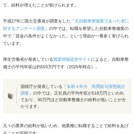
て、給料が増えたことが挙げられます。
自動車整備士のおすすめの転職先
平成27年に国土交通省が調査をした「
元自動車整備業であった者に
バス・タクシー会社の整備士
対するアンケート調査
」の中では、転職を希望した自動車整備業の
技術アジャスター
中で「賃金の条件がよくなかった」という理由が一番多く挙げられ
整備士学校の講師
ています。
自動車整備士から転職する3ステップ
厚生労働省が発表している
職業情報提供サイト
によると、自動車整
自動車整備士からの転職におすすめの転職エージェント
備士の平均年収は約503万円です（2025年時点）。
整備士ジョブズ
メカニック転職ナビ
国税庁が発表している「
令和４年分 民間給与実態統計
リクルートエージェント
調査
」の中では、正社員の平均年収が518万円といわれ
ており、30万円ほど自動車整備士の給料が低いことが分
よくある質問
かります。
まとめ
元々の業界の給料が低いため、他業種に転職することで給料をあげ
ることが可能です。