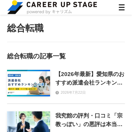
ASIRO inc
総合転職
総合転職
の記事一覧
【2026年最新】愛知県のお
すすめ派遣会社ランキング
44選！働き方・職種・エリ
2026年7月22日
ア別に徹底比較
我究館の評判・口コミ「宗
教っぽい」の悪評は本当？