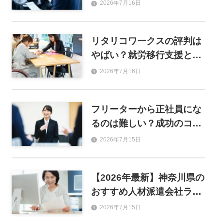
利用するメリットや登録の
2026年7月16日
流れも解説
リタリコワークスの評判は
やばい？就労移行支援とし
ての強みと就職実績を解説
2026年7月16日
フリーターから正社員にな
るのは難しい？成功のコツ
とおすすめ職種を解説
2026年7月15日
【2026年最新】神奈川県の
おすすめ人材派遣会社ラン
キング46選！単発・事務・
2026年7月15日