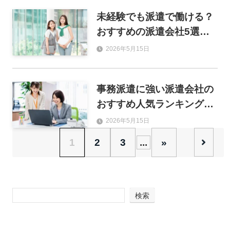
未経験でも派遣で働ける？
おすすめの派遣会社5選と
失敗しない選び方を解説
2026年5月15日
事務派遣に強い派遣会社の
おすすめ人気ランキング15
選！求人数・研修・福利厚
2026年5月15日
生で徹底比較
1
2
3
...
»
検索