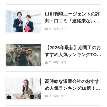
製造別に徹底比較
LHH転職エージェントの評
判・口コミ「連絡来ない」
は本当？年収アップの実情
2026年7月13日
まで徹底調査！
【2026年最新】期間工のお
すすめ人気ランキングTOP
8！目的別の選び方から優
2026年6月2日
良求人サイトまで徹底解説
高時給な派遣会社のおすす
め人気ランキング18選！職
種別の平均時給と失敗しな
2026年5月15日
い選び方