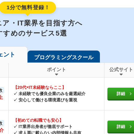
1分で無料登録！
ア・IT業界を目指す方へ
すすめのサービス5選
ェント
プログラミングスクール
ポイント
公式サイト
【20代×IT未経験ならここ】
数
✓ 未経験でも優良企業のみを厳選紹介
詳細
上
✓ 安心して働ける環境選びを重視
【初めての転職でも安心】
数
✓
IT業界出身者が徹底サポート
詳細
介
✓ 求人票に載らない内部情報も共有