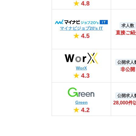
★
4.8
求人数
マイナビジョブ20's IT
直接ご紹
★
4.5
公開求人
WorX
非公開
★
4.3
公開求人
Green
28,000件
★
4.2