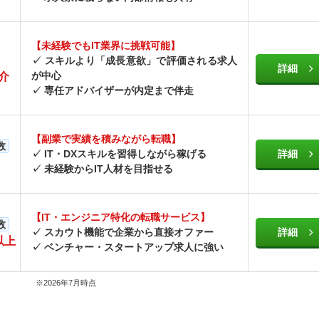
【未経験でもIT業界に挑戦可能】
✓ スキルより「成長意欲」で評価される求人
詳細
が中心
介
✓ 専任アドバイザーが内定まで伴走
【副業で実績を積みながら転職】
数
✓ IT・DXスキルを習得しながら稼げる
詳細
✓ 未経験からIT人材を目指せる
【
IT・エンジニア特化の転職サービス
】
数
✓
スカウト機能で企業から直接オファー
詳細
以上
✓ ベンチャー・スタートアップ求人に強い
※2026年7月時点