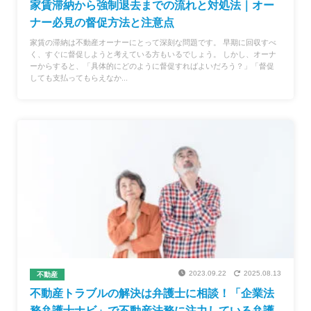
家賃滞納から強制退去までの流れと対処法｜オー
ナー必見の督促方法と注意点
家賃の滞納は不動産オーナーにとって深刻な問題です。 早期に回収すべ
く、すぐに督促しようと考えている方もいるでしょう。 しかし、オーナ
ーからすると、「具体的にどのように督促すればよいだろう？」「督促
しても支払ってもらえなか...
2023.09.22
2025.08.13
不動産
不動産トラブルの解決は弁護士に相談！「企業法
務弁護士ナビ」で不動産法務に注力している弁護