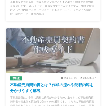
不動産を売買する際、買取条件や金額などをまとめて不動産売買契約書
を作成します。 ネット上で、雛形を探すことができますが、物件や事情
によっては内容が不足していることもあるでしょう。 そのような場合
は、契約ごとに「通常の条項...
2023.07.20
2025.08.07
不動産
不動産売買契約書とは？作成の流れや記載内容を
分かりやすく解説
不動産売買は、非常に高額な費用がかかるため、あらかじめ不動産売買
契約書を売主側と買主側で交わすのが通常です。 もちろん不動産売買契
約書を交わさなくてはならないという義務はありません。 しかし、実務