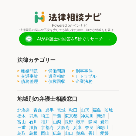
Powered by ベンナビ
法律問題の悩みや不安を少しでも減らすための、確かな情報をお届け。
→
AIが弁護士の回答を5秒でリサーチ
法律カテゴリー
離婚問題
労働問題
刑事事件
交通事故
遺産相続
ITトラブル
債務整理
債権回収
企業法務
地域別の弁護士相談窓口
北海道
青森
岩手
宮城
秋田
山形
福島
茨城
栃木
群馬
埼玉
千葉
東京都
神奈川
新潟
富山
石川
福井
山梨
長野
岐阜
静岡
愛知
三重
滋賀
京都府
大阪府
兵庫
奈良
和歌山
鳥取
島根
岡山
広島
山口
徳島
香川
愛媛