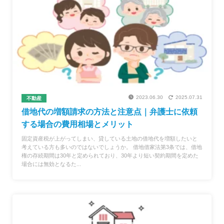
2023.06.30
2025.07.31
不動産
借地代の増額請求の方法と注意点｜弁護士に依頼
する場合の費用相場とメリット
固定資産税が上がってしまい、貸している土地の借地代を増額したいと
考えている方も多いのではないでしょうか。 借地借家法第3条では、借地
権の存続期間は30年と定められており、30年より短い契約期間を定めた
場合には無効となるた...