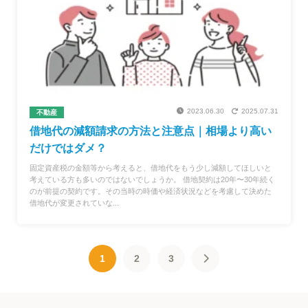
2023.06.30
2025.07.31
不動産
借地代の減額請求の方法と注意点｜相場より高い
だけではダメ？
固定資産税の金額等から考えると、借地代をもう少し減額してほしいと
考えている方も多いのではないでしょうか。 借地契約は20年〜30年続く
のが前提の契約です。その当時の時価や経済状況などを考慮して決めた
借地代が変更されていな...
1
2
3