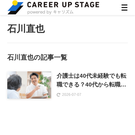
ASIRO inc
石川直也
石川直也
の記事一覧
介護士は40代未経験でも転
職できる？40代から転職す
るメリット・デメリットと
2026-07-07
成功のコツを解説