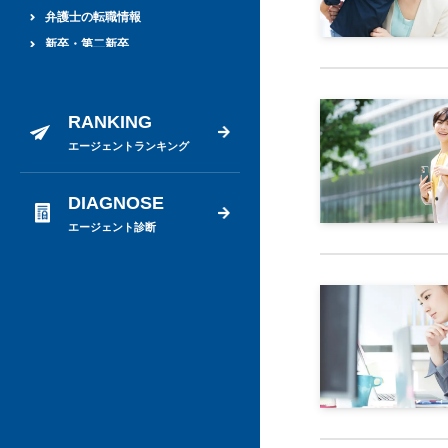
弁護士の転職情報
新卒・第二新卒
期間工
栄養士
RANKING
歯科衛生士・歯科医師
エージェントランキング
看護師
税理士
DIAGNOSE
管理部門・バックオフィスの転職
エージェント診断
人事の転職
法務の転職
経理・財務の転職
総合転職
薬剤師
金融