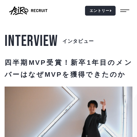
エントリー
INTERVIEW
インタビュー
TOP
トップページ
四半期MVP受賞！新卒1年目のメン
MESSAGE
メッセージ
バーはなぜMVPを獲得できたのか
VISION
ビジョン
ABOUT US
アシロを知る
WALK
仕事を知る
INTERVIEW
人を知る