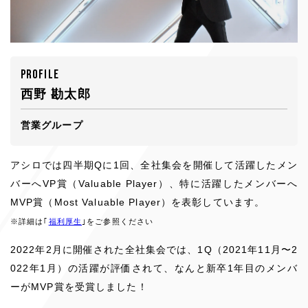
SELECTION
選考について
Instagram
YouTube
X
Facebook
PROFILE
西野 勘太郎
営業グループ
アシロでは四半期Qに1回、全社集会を開催して活躍したメン
バーへVP賞（Valuable Player）、特に活躍したメンバーへ
MVP賞（Most Valuable Player）を表彰しています。
※詳細は｢
福利厚生
｣をご参照ください
2022年2月に開催された全社集会では、1Q（2021年11月〜2
022年1月）の活躍が評価されて、なんと新卒1年目のメンバ
ーがMVP賞を受賞しました！