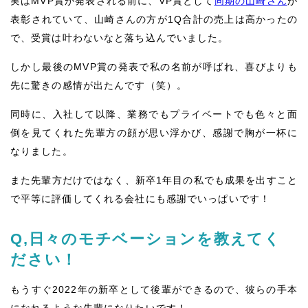
実はMVP賞が発表される前に、VP賞として
同期の山崎さん
が
表彰されていて、山崎さんの方が1Q合計の売上は高かったの
で、受賞は叶わないなと落ち込んでいました。
しかし最後のMVP賞の発表で私の名前が呼ばれ、喜びよりも
先に驚きの感情が出たんです（笑）。
同時に、入社して以降、業務でもプライベートでも色々と面
倒を見てくれた先輩方の顔が思い浮かび、感謝で胸が一杯に
なりました。
また先輩方だけではなく、新卒1年目の私でも成果を出すこと
で平等に評価してくれる会社にも感謝でいっぱいです！
Q,日々のモチベーションを教えてく
ださい！
もうすぐ2022年の新卒として後輩ができるので、彼らの手本
になれるような先輩になりたいです！