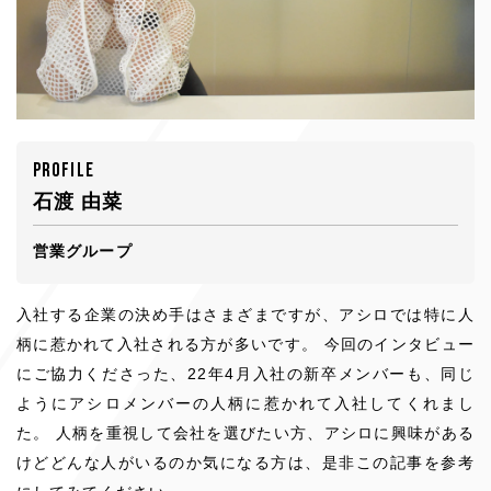
SELECTION
選考について
Instagram
YouTube
X
Facebook
PROFILE
石渡 由菜
営業グループ
入社する企業の決め手はさまざまですが、アシロでは特に人
柄に惹かれて入社される方が多いです。 今回のインタビュー
にご協力くださった、22年4月入社の新卒メンバーも、同じ
ようにアシロメンバーの人柄に惹かれて入社してくれまし
た。 人柄を重視して会社を選びたい方、アシロに興味がある
けどどんな人がいるのか気になる方は、是非この記事を参考