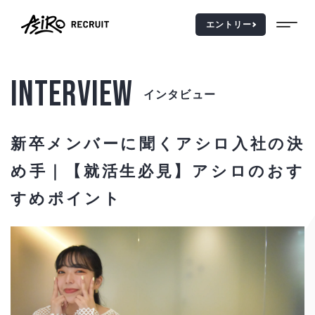
エントリー
INTERVIEW
インタビュー
TOP
トップページ
新卒メンバーに聞くアシロ入社の決
MESSAGE
メッセージ
め手｜【就活生必見】アシロのおす
VISION
ビジョン
すめポイント
ABOUT US
アシロを知る
WALK
仕事を知る
INTERVIEW
人を知る