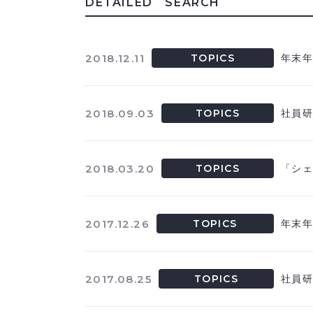
DETAILED SEARCH
2018.12.11
TOPICS
年末
2018.09.03
TOPICS
社員
2018.03.20
TOPICS
「シ
2017.12.26
TOPICS
年末
2017.08.25
TOPICS
社員