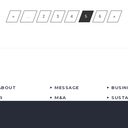
«
...
2
3
4
5
6
»
ABOUT
MESSAGE
BUSIN
IR
M&A
SUSTA
RECRUIT
SITEMAP