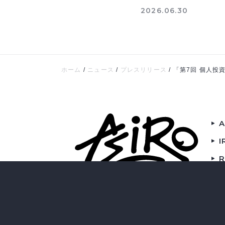
2026.06.30
ホーム
/
ニュース
/
プレスリリース
/
「第7回 個人投
I
R