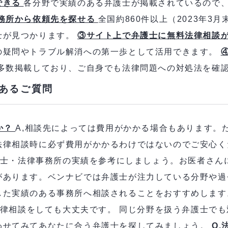
できる
各分野で実績のある弁護士が掲載されているので
務所から依頼先を探せる
全国約860件以上（2023年3
士が見つかります。
③サイト上で弁護士に無料法律相談
の疑問やトラブル解消への第一歩として活用できます。
多数掲載しており、ご自身でも法律問題への対処法を確
あるご質問
か？
A,相談先によっては費用がかかる場合もあります。
法律相談時に必ず費用がかかるわけではないのでご安心
弁護士・法律事務所の実績を参考にしましょう。お医者さ
があります。ベンナビでは弁護士が注力している分野や過
した実績のある事務所へ相談されることをおすすめしま
に法律相談をしても大丈夫です。 同じ分野を扱う弁護士で
わせてみてあなたに合う弁護士を探してみましょう。
Q