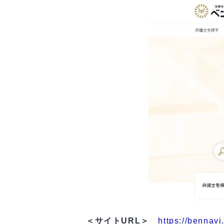
＜サイトURL＞
https://bennavi.