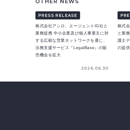
OTHER NEWS
PRESS RELEASE
PRE
株式会社アシロ、エージェントIG社と
株式
業務提携 中小企業及び個人事業主に対
と業務
する広範な営業ネットワークを通じ、
護士
法務支援サービス『LegalBase』の販
の提
売機会を拡大
2026.06.30
ホーム
/
ニュース
/
プレスリリース
/
「ベンナビ」へ