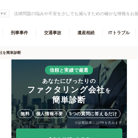
法律問題の悩みや不安を少しでも減らすための確かな情報をお
ベンナビ
刑事事件
交通事故
遺産相続
ITトラブル
社を簡単診断
信頼と実績で厳選
あなたにぴったりの
ファクタリング会社
を
簡単診断
無料
個人情報不要
5つの質問に答えるだけ
※診断結果にはPRを含みます