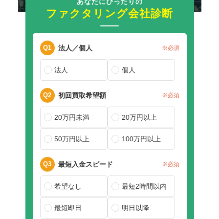
あなたにぴったりの
ファクタリング会社診断
Q1
法人／個人
※必須
法人
個人
Q2
初回買取希望額
※必須
20万円未満
20万円以上
50万円以上
100万円以上
Q3
最短入金スピード
※必須
希望なし
最短2時間以内
最短即日
明日以降