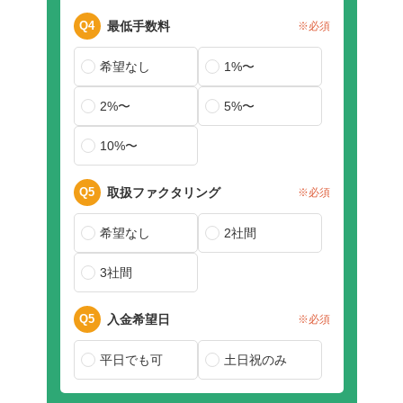
Q4
最低手数料
※必須
希望なし
1%〜
2%〜
5%〜
10%〜
Q5
取扱ファクタリング
※必須
希望なし
2社間
3社間
Q5
入金希望日
※必須
平日でも可
土日祝のみ