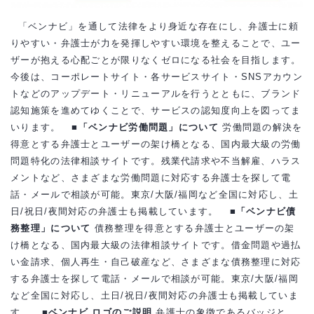
「ベンナビ」を通して法律をより身近な存在にし、弁護士に頼
りやすい・弁護士が力を発揮しやすい環境を整えることで、ユー
ザーが抱える心配ごとが限りなくゼロになる社会を目指します。
今後は、コーポレートサイト・各サービスサイト・SNSアカウン
トなどのアップデート・リニューアルを行うとともに、ブランド
認知施策を進めてゆくことで、サービスの認知度向上を図ってま
いります。
■「ベンナビ労働問題」について
労働問題の解決を
得意とする弁護士とユーザーの架け橋となる、国内最大級の労働
問題特化の法律相談サイトです。残業代請求や不当解雇、ハラス
メントなど、さまざまな労働問題に対応する弁護士を探して電
話・メールで相談が可能。東京/大阪/福岡など全国に対応し、土
日/祝日/夜間対応の弁護士も掲載しています。
■「ベンナビ債
務整理」について
債務整理を得意とする弁護士とユーザーの架
け橋となる、国内最大級の法律相談サイトです。借金問題や過払
い金請求、個人再生・自己破産など、さまざまな債務整理に対応
する弁護士を探して電話・メールで相談が可能。東京/大阪/福岡
など全国に対応し、土日/祝日/夜間対応の弁護士も掲載していま
す。
■ベンナビ ロゴのご説明
弁護士の象徴であるバッジと、