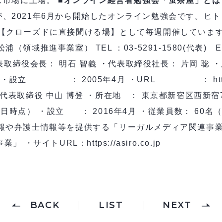
ーズ市場に上場。
■オンライン経営者勉強会「蛍茶屋」とは
、2021年6月から開始したオンライン勉強会です。ヒト
が【クローズドに直接聞ける場】として毎週開催していま
推進事業室） TEL ：03-5291-1580(代表) Email：h
表取締役会長： 明石 智義 ・代表取締役社長： 片岡 
 ・設立 ： 2005年4月 ・URL ： https://www
代表取締役 中山 博登 ・所在地 ： 東京都新宿区西新宿7
末日時点） ・設立 ： 2016年4月 ・従業員数： 60名
報や弁護士情報等を提供する「リーガルメディア関連事業
サイトURL：https://asiro.co.jp
BACK
LIST
NEXT