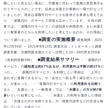
職したいと言えない場合に、労働者に代わって退職の意思表示を
行うサービスのことです。従来は弁護士が業務の一環で行なって
いましたが、現在は退職代行サービスを提供する業者も増えてお
り、「退職代行」のサービス領域も広がっています。 今回の調
査では、「退職代行サービス」の認知度や利用意向、また弁護士
と一般業者のどちらを利用したいと考えているのか、その理由に
■調査の実施概要
ついて調べました。
調査期間：2020
年12月30日 ～ 2021年8月13日 調査方法：インターネット調査
調査対象：労働問題弁護士ナビへ訪問した20～50代男女200名
■調査結果サマリー
（有効回答数199）
・「退職代行
サービス」の
認知度は約67%あるが、利用意向は半数の約33%
だ
った。 ・「退職代行サービス」を利用したい理由は、「上司と
会わずに退職できるから」や「会社と一刻も早く縁を切りたいか
ら」が多かった。 ・「退職代行サービス」の
利用意向を比較
す
ると、「弁護士」と「一般業者」では、
「弁護士」の方が約7倍
多い
という結果になった。 ・「弁護士」の利用を選択した理由
は、「弁護士の方が信頼できる」や「残業代請求などの交渉も検
討している」が多かった。