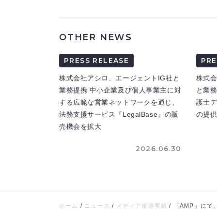
OTHER NEWS
PRESS RELEASE
PRE
株式会社アシロ、エージェントIG社と
株式
業務提携 中小企業及び個人事業主に対
と業務
する広範な営業ネットワークを通じ、
護士
法務支援サービス『LegalBase』の販
の提
売機会を拡大
2026.06.30
ホーム
/
ニュース
/
メディア報道実績
/
「AMP」に