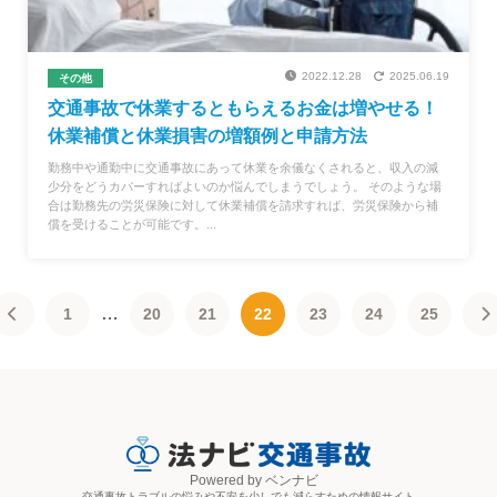
2022.12.28
2025.06.19
その他
交通事故で休業するともらえるお金は増やせる！
休業補償と休業損害の増額例と申請方法
勤務中や通勤中に交通事故にあって休業を余儀なくされると、収入の減
少分をどうカバーすればよいのか悩んでしまうでしょう。 そのような場
合は勤務先の労災保険に対して休業補償を請求すれば、労災保険から補
償を受けることが可能です。...
…
1
20
21
22
23
24
25
Powered by ベンナビ
交通事故トラブルの悩みや不安を少しでも減らすための情報サイト