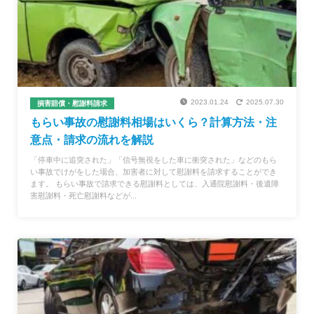
2023.01.24
2025.07.30
損害賠償・慰謝料請求
もらい事故の慰謝料相場はいくら？計算方法・注
意点・請求の流れを解説
「停車中に追突された」「信号無視をした車に衝突された」などのもら
い事故でけがをした場合、加害者に対して慰謝料を請求することができ
ます。 もらい事故で請求できる慰謝料としては、入通院慰謝料・後遺障
害慰謝料・死亡慰謝料などが...