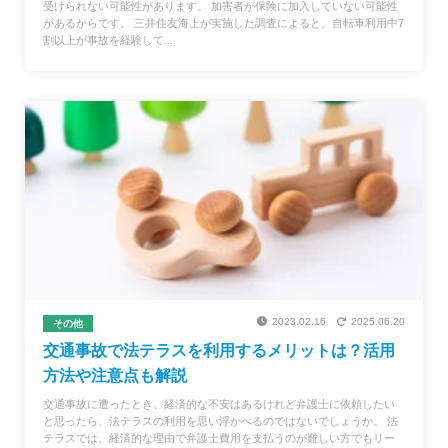
受けられない可能性があります。 加害者が保険に加入していない可能性
があるからです。 三井住友海上が実施した調査によると、自転車利用中7
割以上が事故を経験して...
2023.02.16
2025.06.20
その他
交通事故で法テラスを利用するメリットは？活用
方法や注意点も解説
交通事故に遭ったとき、経済的な不安はあるけれど弁護士に依頼したい
と思ったら、法テラスの利用を思い浮かべるのではないでしょうか。 法
テラスでは、経済的な理由で弁護士費用を支払うのが難しい方でもリー