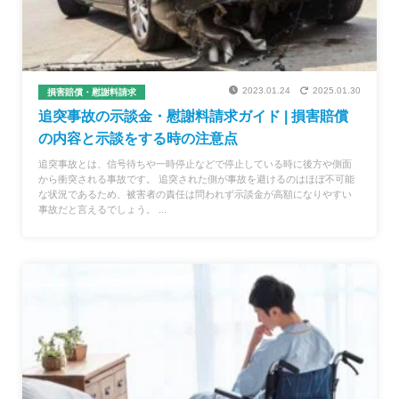
2023.01.24
2025.01.30
損害賠償・慰謝料請求
追突事故の示談金・慰謝料請求ガイド | 損害賠償
の内容と示談をする時の注意点
追突事故とは、信号待ちや一時停止などで停止している時に後方や側面
から衝突される事故です。 追突された側が事故を避けるのはほぼ不可能
な状況であるため、被害者の責任は問われず示談金が高額になりやすい
事故だと言えるでしょう。 ...