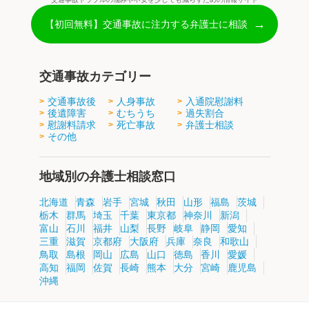
→
【初回無料】交通事故に注力する弁護士に相談
交通事故カテゴリー
交通事故後
人身事故
入通院慰謝料
後遺障害
むちうち
過失割合
慰謝料請求
死亡事故
弁護士相談
その他
地域別の弁護士相談窓口
北海道
青森
岩手
宮城
秋田
山形
福島
茨城
栃木
群馬
埼玉
千葉
東京都
神奈川
新潟
富山
石川
福井
山梨
長野
岐阜
静岡
愛知
三重
滋賀
京都府
大阪府
兵庫
奈良
和歌山
鳥取
島根
岡山
広島
山口
徳島
香川
愛媛
高知
福岡
佐賀
長崎
熊本
大分
宮崎
鹿児島
沖縄