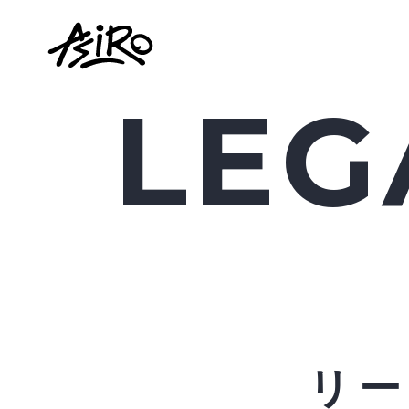
LEG
リ