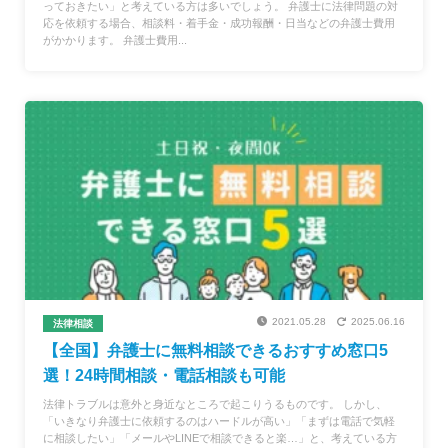
っておきたい」と考えている方は多いでしょう。 弁護士に法律問題の対
応を依頼する場合、相談料・着手金・成功報酬・日当などの弁護士費用
がかかります。 弁護士費用...
2021.05.28
2025.06.16
法律相談
【全国】弁護士に無料相談できるおすすめ窓口5
選！24時間相談・電話相談も可能
法律トラブルは意外と身近なところで起こりうるものです。 しかし、
「いきなり弁護士に依頼するのはハードルが高い」「まずは電話で気軽
に相談したい」「メールやLINEで相談できると楽…」と、考えている方