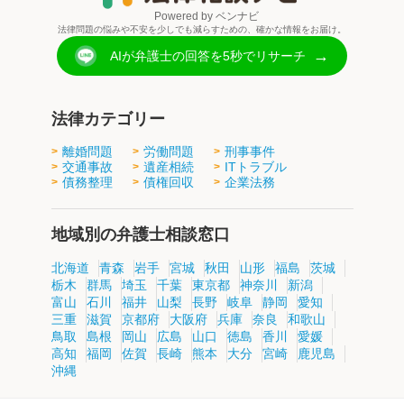
Powered by ベンナビ
法律問題の悩みや不安を少しでも減らすための、確かな情報をお届け。
→
AIが弁護士の回答を5秒でリサーチ
法律カテゴリー
離婚問題
労働問題
刑事事件
交通事故
遺産相続
ITトラブル
債務整理
債権回収
企業法務
地域別の弁護士相談窓口
北海道
青森
岩手
宮城
秋田
山形
福島
茨城
栃木
群馬
埼玉
千葉
東京都
神奈川
新潟
富山
石川
福井
山梨
長野
岐阜
静岡
愛知
三重
滋賀
京都府
大阪府
兵庫
奈良
和歌山
鳥取
島根
岡山
広島
山口
徳島
香川
愛媛
高知
福岡
佐賀
長崎
熊本
大分
宮崎
鹿児島
沖縄