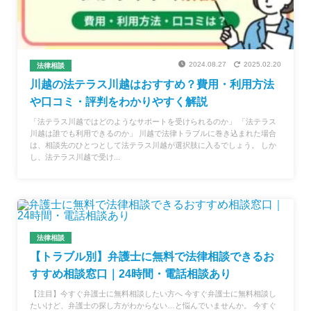
2024.08.27
2025.02.20
法律相談
川越の法テラス川越はおすすめ？費用・利用方法
や口コミ・評判をわかりやすく解説
「法テラス川越ではどのようなサポートを受けられるのか」 「法テラス
川越は誰でも利用できるのか」 川越で法律トラブルに巻き込まれた場合
は、相談先のひとつとして法テラス川越が選択肢に入るでしょう。 しか
し、法テラス川越で受け...
法律相談
【トラブル別】弁護士に無料で法律相談できるお
すすめ相談窓口｜24時間・電話相談あり
【注目】今すぐ弁護士に無料相談したい方へ 今すぐ弁護士に無料相談し
たいけど、弁護士の探し方がわからない…と悩んでいませんか。 今すぐ