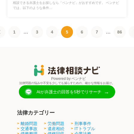
相談できる弁護士をお探しなら「ベンナビ」がおすすめです。 ベンナビ
では、以下のような条件...
…
…
1
3
4
5
6
7
86
Powered by ベンナビ
法律問題の悩みや不安を少しでも減らすための、確かな情報をお届け。
→
AIが弁護士の回答を5秒でリサーチ
法律カテゴリー
離婚問題
労働問題
刑事事件
交通事故
遺産相続
ITトラブル
債務整理
債権回収
企業法務