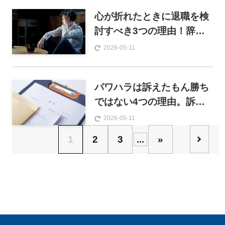
心が折れたときに退職を検
討すべき3つの理由！辞め
る人の特徴や対処法を解説
2026-05-11
パワハラは訴えたもん勝ち
ではない4つの理由。訴訟
のメリット・デメリットも
2026-05-11
解説
1
2
3
...
»