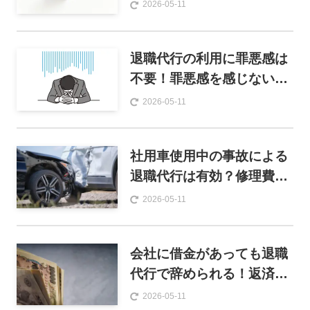
め！バックレると起きる問
2026-05-11
題を解説
退職代行の利用に罪悪感は
不要！罪悪感を感じないた
めの対策や対処法を解説
2026-05-11
社用車使用中の事故による
退職代行は有効？修理費用
負担や返却について解説
2026-05-11
会社に借金があっても退職
代行で辞められる！返済方
法やおすすめのサービスを
2026-05-11