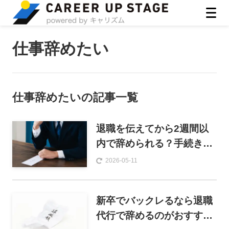
ASIRO inc
仕事辞めたい
仕事辞めたい
の記事一覧
退職を伝えてから2週間以
内で辞められる？手続き方
法や注意点を解説
2026-05-11
新卒でバックレるなら退職
代行で辞めるのがおすす