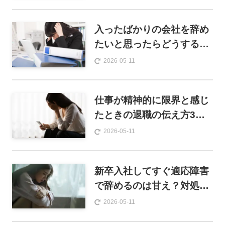
解説
入ったばかりの会社を辞め
たいと思ったらどうする？
チェックポイントや上手な
2026-05-11
辞め方を解説
仕事が精神的に限界と感じ
たときの退職の伝え方3
選！退職すべき理由や円満
2026-05-11
退職する方法を紹介
新卒入社してすぐ適応障害
で辞めるのは甘え？対処法
や退職時のポイントを解説
2026-05-11