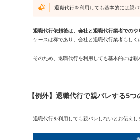
転職先が親に連絡する
退職代行を利用しても基本的には親バ
退職関連書類を親に見られる
退職代行で親バレしないための3つのコツ
退職代行依頼後は、会社と退職代行業者でのや
退職代行業者へ「親に連絡しないでほ
ケースは稀であり、会社と退職代行業者もしく
退職代行業者・会社からの連絡はすぐ
弁護士提供の退職代行サービスを利用
そのため、退職代行を利用しても基本的には親
退職代行で親バレしないために利用すべき退
退職代行Jobs
【例外】退職代行で親バレする
5
つ
退職代行の親バレに関するよくある質問
実家暮らしでも親バレしないの？
退職代行業者が家に来るケースはある
退職代行を利用しても親バレしないとお伝えし
自宅に退職関連書類を届かなくする方