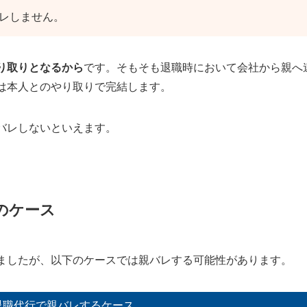
レしません。
り取りとなるから
です。そもそも退職時において会社から親へ
しい」と伝える
は本人とのやり取りで完結します。
に返事する
する
バレしないといえます。
職代行サービス2選
のケース
？
ましたが、以下のケースでは親バレする可能性があります。
法は？
退職代行で親バレするケース