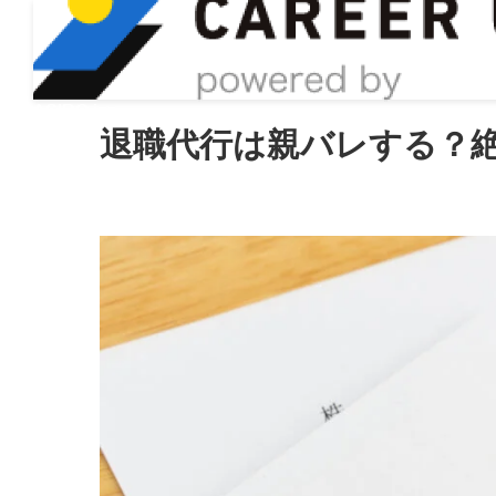
ASIRO inc
退職代行は親バレする？