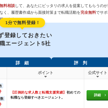
無料相談
して、あなたにピッタリの求人を提案してもらうのが
なく、履歴書作成から面接対策まで転職活動を
完全無料
でサポ
指せます。
1分で無料登録！
ず登録しておきたい
職エージェント5社
詳 細
評 判
ポイント
公式サイト
数
件
【圧倒的な求人数と転職支援実績】
初めての
詳細
転職なら登録すべきエージェント。
人数
件