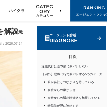
CATEG
RANKING
ハイクラ
ORY
エージェントランキ
カテゴリー
を解説
ス転職
エージェント診断
DIAGNOSE
日：
2026.07.24
目次
退職代行は基本的に親バレしない
【例外】退職代行で親バレする5つのケース
親が会社とつながりを持っている
会社からの嫌がらせ
会社からの緊急時連絡を無視している
転職先が親に連絡する