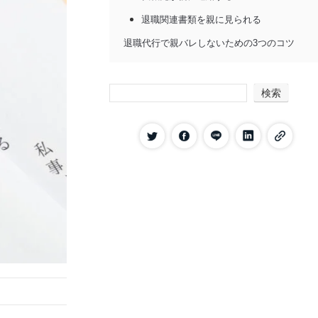
退職関連書類を親に見られる
退職代行で親バレしないための3つのコツ
退職代行業者へ「親に連絡しないでほし
い」と伝える
検索
退職代行業者・会社からの連絡はすぐに
返事する
弁護士提供の退職代行サービスを利用す
る
退職代行で親バレしないために利用すべき退
職代行サービス2選
退職代行Jobs
退職代行の親バレに関するよくある質問
実家暮らしでも親バレしないの？
退職代行業者が家に来るケースはある？