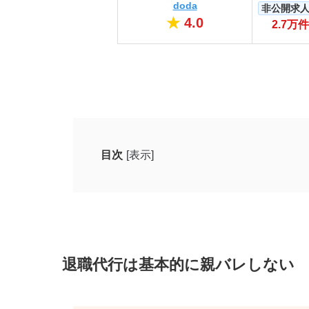
doda
非公開求
★
4.0
2.7万件
目次
[表示]
退職代行は基本的に親バレしない
【例外】退職代行で親バレする5つのケース
親が会社とつながりを持っている
退職代行は基本的に親バレしない
会社からの嫌がらせ
会社からの緊急時連絡を無視している