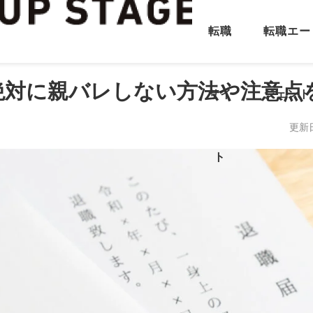
転職
転職エー
絶対に親バレしない方法や注意点
サイ
ジェント
更新
ト