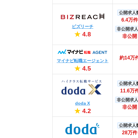
公開求人
6.4万件
ビズリーチ
非公開求
★
4.8
非公開
約14万
マイナビ転職エージェント
★
4.5
公開求人
11.6万
非公開求
doda X
非公開
★
4.2
公開求人
28万件