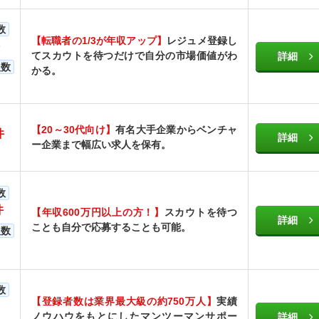
数
【転職者の1/3が年収アップ】
レジュメ登録し
てスカウトを待つだけで自分の市場価値がわ
詳細
人数
かる。
【20～30代向け】
有名大手企業からベンチャ
件
詳細
ー企業まで幅広い求人を保有。
数
件
【年収600万円以上の方！】
スカウトを待つ
詳細
ことも自分で応募することも可能。
人数
数
【登録者数は業界最大級の約750万人】
実績
ノウハウをもとにしたマンツーマンサポー
詳細