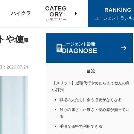
CATEG
RANKING
ハイクラ
ORY
エージェントランキ
カテゴリー
トや使
ス転職
エージェント診断
DIAGNOSE
日：
2026.07.24
目次
【メリット】退職代行やめたらええねんの良
い評判
職場の人たちに会う必要がなくなる
対応の速さ・正確さ・安心感が揃ってい
る
手頃な価格で利用できる