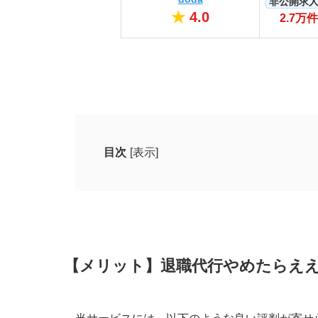
非公開求
★
4.0
2.7万件
目次
[表示]
【メリット】退職代行やめたらええねんの良
職場の人たちに会う必要がなくなる
対応の速さ・正確さ・安心感が揃って
手頃な価格で利用できる
【メリット】退職代行やめたらえ
精神的負担を大幅に減らせる
【デメリット】退職代行やめたらええねんの