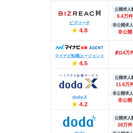
公開求人
6.4万件
ビズリーチ
非公開求
★
4.8
非公開
約14万
マイナビ転職エージェント
★
4.5
公開求人
11.6万
非公開求
doda X
非公開
★
4.2
公開求人
28万件
doda