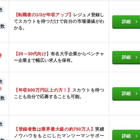
数
【転職者の1/3が年収アップ】
レジュメ登録し
てスカウトを待つだけで自分の市場価値がわ
詳細
人数
かる。
【20～30代向け】
有名大手企業からベンチャ
件
詳細
ー企業まで幅広い求人を保有。
数
件
【年収600万円以上の方！】
スカウトを待つ
詳細
ことも自分で応募することも可能。
人数
数
【登録者数は業界最大級の約750万人】
実績
ノウハウをもとにしたマンツーマンサポー
詳細