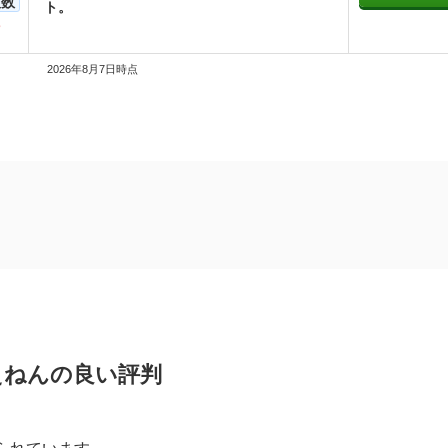
人数
ト。
2026年8月7日時点
い評判
いる
えねんの良い評判
悪い評判