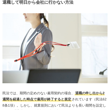
申し出にくい・引き留めに遭った場合は？
退職して明日から会社に行かない方法
「明日から行かない」を実現するなら退職代行がおすす
め
退職代行を利用して明日から仕事に行かない流れ
自分の雇用形態や有給の日数を確認する
LINEや電話で代行業者に無料相談する
支払い・契約を済ませる
退職当日は常に連絡を受けられるようにしておく
私物を郵送してもらい、貸与物を返却する
退職後に必要となる書類を受け取る
即日退職を実現するなら退職代行がおすすめ
「明日から行かない」を実現できる退職代行業者3選
民法では、期間の定めのない雇用契約の場合、
退職の申し出から2
退職代行Jobs
週間を経過した時点で雇用が終了すると規定
されています（民法62
8条1項）。しかし、就業規則において民法よりも長い期間を設定し
退職代行オイトマ（OITOMA）