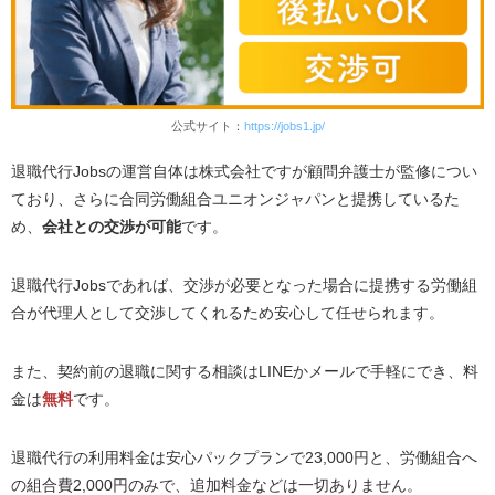
公式サイト：
https://jobs1.jp/
退職代行Jobsの運営自体は株式会社ですが顧問弁護士が監修につい
ており、さらに合同労働組合ユニオンジャパンと提携しているた
め、
会社との交渉が可能
です。
退職代行Jobsであれば、交渉が必要となった場合に提携する労働組
合が代理人として交渉してくれるため安心して任せられます。
また、契約前の退職に関する相談はLINEかメールで手軽にでき、料
金は
無料
です。
退職代行の利用料金は安心パックプランで23,000円と、労働組合へ
の組合費2,000円のみで、追加料金などは一切ありません。