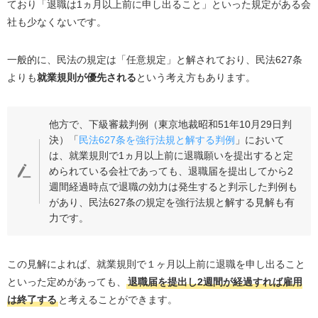
ており「退職は1ヵ月以上前に申し出ること」といった規定がある会
退職代行ニコイチ
社も少なくないです。
さいごに｜退職は労働者に認められた権利である
一般的に、民法の規定は「任意規定」と解されており、民法627条
よりも
就業規則が優先される
という考え方もあります。
他方で、下級審裁判例（東京地裁昭和51年10月29日判
決）「
民法627条を強行法規と解する判例
」において
は、就業規則で1ヵ月以上前に退職願いを提出すると定
められている会社であっても、退職届を提出してから2
週間経過時点で退職の効力は発生すると判示した判例も
があり、民法627条の規定を強行法規と解する見解も有
力です。
この見解によれば、就業規則で１ヶ月以上前に退職を申し出ること
といった定めがあっても、
退職届を提出し2週間が経過すれば雇用
は終了する
と考えることができます。