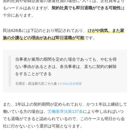
契約社員や登録型派遣の派遣社員の場合については、正社員等より
もハードルはありますが、
契約社員でも即日退職ができる可能性
は
十分にあります。
民法628条には下記のとおり明記されており、
けがや病気、また家
族の介護などの理由があれば即日退職が可能
です。
当事者が雇用の期間を定めた場合であっても、やむを得
ない事由があるときは、各当事者は、直ちに契約の解除
をすることができる
引用元：民法第六百二十八条｜
e-Gov法令検索
また、1年以上の契約期間が定められており、かつ１年以上継続して
働いている方の場合は、
労働基準法第137条
により申し出ればいつ
でも退職ができると認められているので、このケースも明日から会
社に行かないという選択は可能となります。