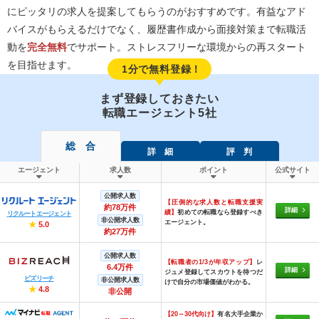
にピッタリの求人を提案してもらうのがおすすめです。有益なアド
バイスがもらえるだけでなく、履歴書作成から面接対策まで転職活
動を
完全無料
でサポート。ストレスフリーな環境からの再スタート
を目指せます。
1分で無料登録！
まず登録しておきたい
転職エージェント5社
総 合
詳 細
評 判
エージェント
求人数
ポイント
公式サイト
公開求人数
【圧倒的な求人数と転職支援実
約78万件
詳細
績】
初めての転職なら登録すべき
リクルートエージェント
非公開求人数
エージェント。
★
5.0
約27万件
公開求人数
【転職者の1/3が年収アップ】
レ
6.4万件
詳細
ジュメ登録してスカウトを待つだ
ビズリーチ
非公開求人数
けで自分の市場価値がわかる。
★
4.8
非公開
【20～30代向け】
有名大手企業か