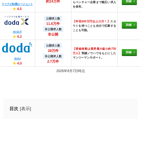
約14万件
詳細
らベンチャー企業まで幅広い求人
マイナビ転職エージェント
を保有。
★
4.5
公開求人数
【年収600万円以上の方！】
スカ
11.6万件
詳細
ウトを待つことも自分で応募する
非公開求人数
ことも可能。
doda X
非公開
★
4.2
公開求人数
【登録者数は業界最大級の約750
28万件
詳細
万人】
実績ノウハウをもとにした
非公開求人数
マンツーマンサポート。
doda
2.7万件
★
4.0
2026年8月7日時点
目次
[表示]
退職して明日から会社に行かない方法
有給がない場合はどうする？