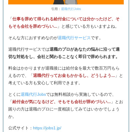
引用：
退職代行Jobs
「
仕事を辞めて得られる給付金については分かったけど、そ
もそも会社を辞めづらい...
」と感じている方もいますよね。
そんな方におすすめなのが
退職代行サービス
です。
退職代行サービスでは
退職のプロがあなたの悩みに沿って適
切な対処をし、会社と関わることなく即日で辞められます。
料金はかかりますが退職後には給付金を最大で数百万円もら
えるので、「
退職代行ってお金もかかるし、どうしよう...
」と
考えている方も安心して利用できます。
とくに
退職代行Jobs
では無料相談から実施しているので、
「
給付金が気になるけど、そもそも会社が辞めづらい...
」とお
困りの方は退職のプロに一度相談してみてはいかかでしょう
か。
公式サイト：
https://jobs1.jp/