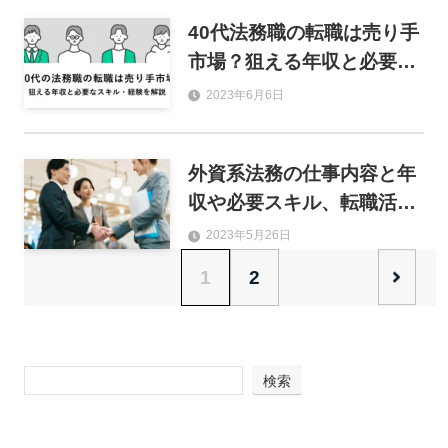
40代法務職の転職は売り手
市場？狙える年収と必要な
スキルや経験を解説
2023年6月6日
外資系法務の仕事内容と年
収や必要スキル、転職活動
のポイントを解説
2023年5月26日
1
2
検索