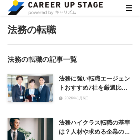
ASIRO inc
法務の転職
法務の転職
の記事一覧
法務に強い転職エージェン
トおすすめ7社を厳選比
較！2026年の転職市場や成
2026年1月6日
功ポイントも解説
法務ハイクラス転職の基準
は？人材や求める企業のタ