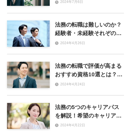
イプ、成功ポイント
2024年7月6日
法務の転職は難しいのか？
経験者・未経験それぞの転
職活動成功の秘訣
2024年4月26日
法務の転職で評価が高まる
おすすめ資格10選とは？磨
くべきスキル・知識も紹介
2024年4月24日
法務の5つのキャリアパス
を解説！希望のキャリア実
現に向けてするべきことと
2024年4月22日