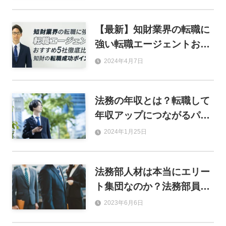
は？
【最新】知財業界の転職に
強い転職エージェントおす
すめ５社徹底比較｜知財の
2024年4月7日
転職成功ポイントまで
法務の年収とは？転職して
年収アップにつながるパタ
ーンと市場価値が高い人の
2024年1月25日
特長
法務部人材は本当にエリー
ト集団なのか？法務部員が
エリートと呼ばれる理由と
2023年6月6日
実態