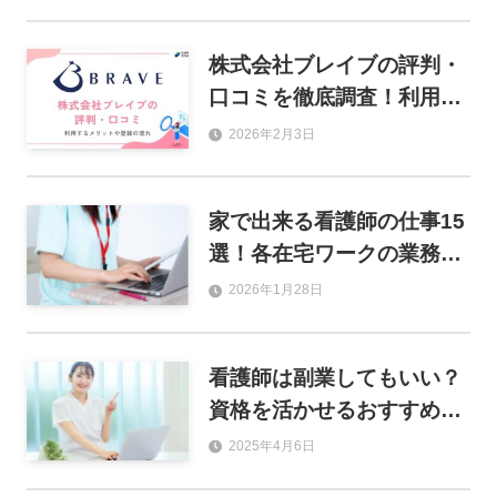
社を紹介
株式会社ブレイブの評判・
口コミを徹底調査！利用す
るメリットや登録の流れも
2026年2月3日
解説
家で出来る看護師の仕事15
選！各在宅ワークの業務内
容や給料、求人の探し方を
2026年1月28日
解説
看護師は副業してもいい？
資格を活かせるおすすめ副
業12選と注意点を解説
2025年4月6日