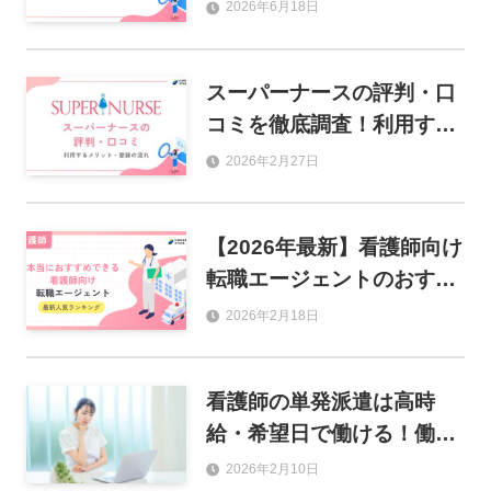
ている人を徹底解説！
2026年6月18日
スーパーナースの評判・口
コミを徹底調査！利用する
メリットや登録の流れも解
2026年2月27日
説
【2026年最新】看護師向け
転職エージェントのおすす
め人気ランキング17選
2026年2月18日
看護師の単発派遣は高時
給・希望日で働ける！働き
方のコツとおすすめ派遣会
2026年2月10日