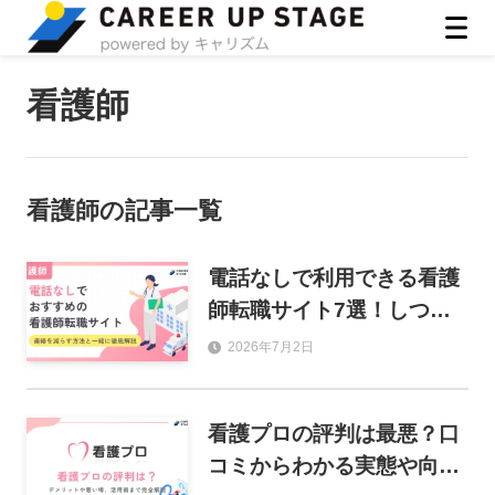
ASIRO inc
看護師
看護師
の記事一覧
電話なしで利用できる看護
師転職サイト7選！しつこ
い連絡を減らす方法も解
2026年7月2日
説！
看護プロの評判は最悪？口
コミからわかる実態や向い