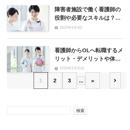
障害者施設で働く看護師の
役割や必要なスキルは？転
職時にチェックすべき項目
2025年4月3日
も解説
看護師からOLへ転職するメ
リット・デメリットや体験
談を解説
2025年3月25日
1
2
3
...
»
検索