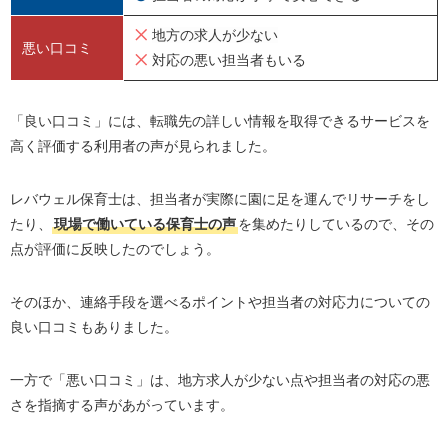
Step②ヒアリング
地方の求人が少ない
Step③求人の紹介
悪い口コミ
対応の悪い担当者もいる
Step④書類選考・面接
Step⑤内定・契約
「良い口コミ」には、転職先の詳しい情報を取得できるサービスを
高く評価する利用者の声が見られました。
レバウェル保育士を上手く利用するコツ
レバウェル保育士との併用がおすすめの転職エージェン
レバウェル保育士は、担当者が実際に園に足を運んでリサーチをし
ト3選
たり、
現場で働いている保育士の声
を集めたりしているので、その
保育士人材バンク
点が評価に反映したのでしょう。
保育士ワーカー
保育求人ガイド
そのほか、連絡手段を選べるポイントや担当者の対応力についての
良い口コミもありました。
レバウェル保育士に関するQ＆A
レバウェル保育士の電話番号を教えてください
一方で「悪い口コミ」は、地方求人が少ない点や担当者の対応の悪
レバウェル保育士の退会方法を教えてください
さを指摘する声があがっています。
レバウェル保育士は連絡がしつこいですか？