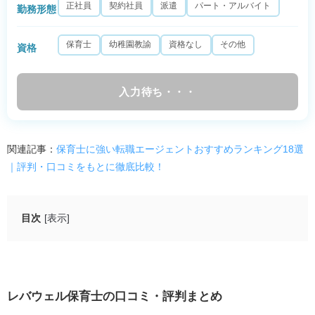
正社員
契約社員
派遣
パート・アルバイト
勤務形態
保育士
幼稚園教諭
資格なし
その他
資格
入力待ち・・・
関連記事：
保育士に強い転職エージェントおすすめランキング18選
｜評判・口コミをもとに徹底比較！
目次
[表示]
レバウェル保育士の口コミ・評判まとめ
レバウェル保育士の基本情報・特徴
レバウェル保育士の口コミ・評判まとめ
評判・口コミからわかるレバウェル保育士のメリット3つ