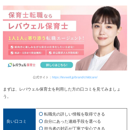
職場のリアルな情報を取得できる
自分にあった連絡手段を選べる
担当者が丁寧に対応してくれる
評判・口コミからわかるレバウェル保育士のデメリット3
つ
気になる求人がなくなりやすい
地方の求人が少ない
対応が悪い担当者もいる
レバウェル保育士の利用がおすすめの人
公式サイト：
https://levwell.jp/brand/childcare/
転職後のミスマッチをなくしたい方
まずは、レバウェル保育士を利用した方の口コミを見てみましょ
スカウト機能を活用してチャンスを広げたい方
う。
自分のペースで転職活動を進めたい方
転職先の詳しい情報を取得できる
レバウェル保育士の利用手順Step５
良い口コミ
自分にあった連絡手段を選べる
Step①登録
担当者の対応が丁寧で安心できる