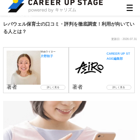
ASIRO inc
レバウェル保育士の口コミ・評判を徹底調査！利用が向いてい
る人とは？
更新日：
2026.07.31
Webライター
CAREER UP ST
片野秋子
AGE編集部
著者
著者
詳しく見る
詳しく見る