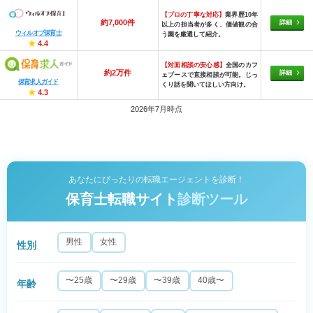
【プロの丁寧な対応】
業界歴10年
約7,000件
詳細
以上の担当者が多く、価値観の合
ウィルオブ保育士
う園を厳選して紹介。
★
4.4
【対面相談の安心感】
全国のカフ
約2万件
詳細
ェブースで直接相談が可能。じっ
保育求人ガイド
くり話を聞いてほしい方向け。
★
4.3
2026年7月時点
あなたにぴったりの転職エージェントを診断！
保育士転職サイト
診断ツール
男性
女性
性別
〜25歳
〜29歳
〜39歳
40歳〜
年齢