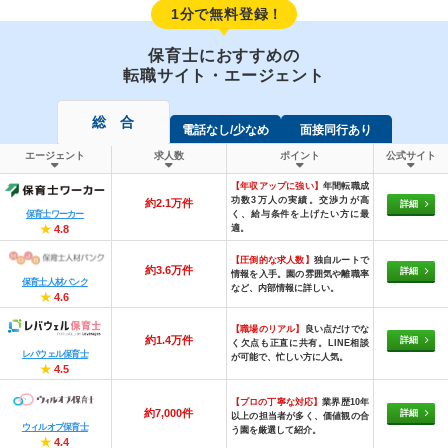
1分で無料登録！
保育士におすすめの
転職サイト・エージェント
総 合
電話なし/少なめ
面接同行あり
エージェント
求人数
ポイント
公式サイト
【年収アップに強い】
年間転職成
功数3万人の実績。交渉力が高
約2.1万件
詳細
く、給与条件を上げたい方に最
保育士ワーカー
適。
★
4.8
【圧倒的な求人数】
独自ルートで
約3.6万件
詳細
情報を入手。園の雰囲気や離職率
保育士人材バンク
など、内部情報に詳しい。
★
4.6
【職場のリアル】
良い点だけでな
約1.4万件
詳細
く欠点も正直に共有。LINE相談
レバウェル保育士
が可能で、忙しい方に人気。
★
4.5
【プロの丁寧な対応】
業界歴10年
約7,000件
詳細
以上の担当者が多く、価値観の合
ウィルオブ保育士
う園を厳選して紹介。
★
4.4