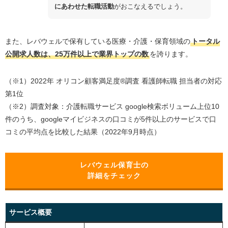
にあわせた転職活動
がおこなえるでしょう。
また、レバウェルで保有している医療・介護・保育領域の
トータル
公開求人数は、
25
万件以上で業界トップの数
を誇ります。
（※1）2022年 オリコン顧客満足度®調査 看護師転職 担当者の対応
第1位
（※2）調査対象：介護転職サービス google検索ボリューム上位10
件のうち、googleマイビジネスの口コミが5件以上のサービスで口
コミの平均点を比較した結果（2022年9月時点）
レバウェル保育
士の
詳細をチェック
サービス概要