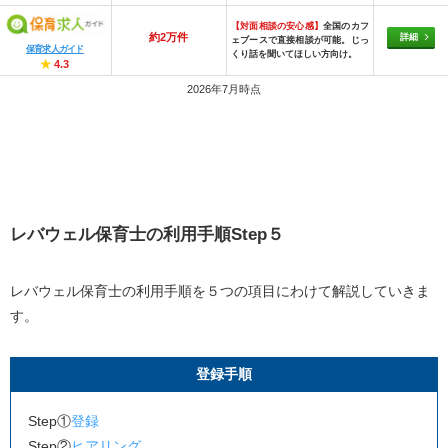
【対面相談の安心感】
全国のカフ
約2万件
詳細
ェブースで直接相談が可能。じっ
保育求人ガイド
くり話を聞いてほしい方向け。
★
4.3
2026年7月時点
レバウェル保育士の利用手順
Step
５
レバウェル保育士の利用手順を５つの項目にわけて解説していきま
す。
登録手順
Step①
登録
Step②
ヒアリング