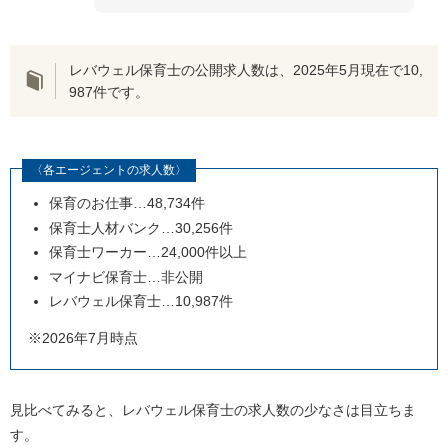
レバウェル保育士の公開求人数は、
202
5年
5
月現在で10
,
987
件です。
〈各エージェントの求人数〉
保育のお仕事
…48,734
件
保育士人材バンク
…30,256
件
保育士ワーカー
…24,000
件以上
マイナビ保育士
…
非公開
レバウェル保育士
…10
,987
件
※2026年7月時点
見比べてみると、レバウェル保育士の求人数の少なさは目立ちま
す。