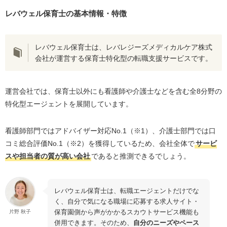
レバウェル保育士の利用に費用はかかりますか？
レバウェル保育士の基本情報・特徴
レバウェル保育士以外でおすすめの転職サービスは
ありますか？
レバウェル保育士は、レバレジーズメディカルケア株式
レバウェル保育士を使わないほうがいい人はいます
会社が運営する保育士特化型の転職支援サービスです。
か？
担当者が合わない時はどうすればいいですか？
運営会社では、保育士以外にも看護師や介護士などを含む全
8
分野の
まとめ：レバウェル保育士は職場の情報を念入りにリサ
特化型エージェントを展開しています。
ーチできる転職エージェント！
看護師部門ではアドバイザー対応
No.1
（
※1
）、介護士部門では口
コミ総合評価
No.1
（
※2
）を獲得しているため、会社全体で
サービ
スや担当者の質が高い会社
であると推測できるでしょう。
レバウェル保育士は、転職エージェントだけでな
く、自分で気になる職場に応募する求人サイト・
保育園側から声がかかるスカウトサービス機能も
片野 秋子
併用できます。そのため、
自分のニーズやペース