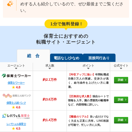
めする人も紹介しているので、ぜひ最後までご覧くださ
い。
1分で無料登録！
保育士におすすめの
転職サイト・エージェント
総 合
電話なし/少なめ
面接同行あり
エージェント
求人数
ポイント
公式サイト
【年収アップに強い】
年間転職成
功数3万人の実績。交渉力が高
約2.1万件
詳細
く、給与条件を上げたい方に最
保育士ワーカー
適。
★
4.8
【圧倒的な求人数】
独自ルートで
約3.6万件
詳細
情報を入手。園の雰囲気や離職率
保育士人材バンク
など、内部情報に詳しい。
★
4.6
【職場のリアル】
良い点だけでな
約1.4万件
詳細
く欠点も正直に共有。LINE相談
レバウェル保育士
が可能で、忙しい方に人気。
★
4.5