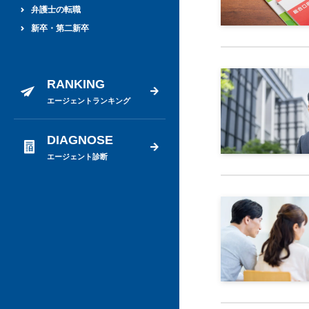
弁護士の転職
新卒・第二新卒
期間工
栄養士
RANKING
歯科衛生士・歯科医師
エージェントランキング
法務の転職
看護師
DIAGNOSE
税理士
エージェント診断
管理部門・バックオフィスの転職
経理・財務の転職
総合転職
薬剤師
退職の悩み
退職代行
金融