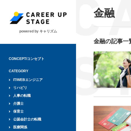
金融
powered by キャリズム
金融
の記事一
CONCEPT/コンセプト
CATEGORY
IT/WEBエンジニア
リハビリ
人事の転職
介護士
保育士
公認会計士の転職
医療関係