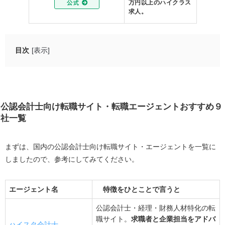
万円以上のハイクラス
求人。
目次
[表示]
公認会計士向け転職サイト・転職エージェントおすすめ
９社一覧
ワークライフバランスを重視して転職先を決める会計士
公認会計士向け転職サイト・転職エージェントおすすめ９
は多い
社一覧
働き方改革の影響
最初の就職先である監査法人が激務だった
まずは、国内の公認会計士向け転職サイト・エージェントを一覧に
しましたので、参考にしてみてください。
転職市場価値が高まり転職先の選択肢が増えた
ワークライフバランス優先で転職先を決める前に考える
エージェント名
特徴をひとことで言うと
べきこと
自分にとって望ましい形のワークライフバランスと
公認会計士・経理・財務人材特化の転
は何か
職サイト。
求職者と企業担当をアドバ
ハイスタ会計士