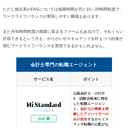
ただし独立系の
FAS
については残業時間が月に
10
～
20
時間程度で、
ワークライフバランスが実現しやすい職場もあります。
また月
40
時間程度の残業に収まるファームもあるので、それくらい
許容できるという方も、やりがいやスキルアップを叶えつつ自身が
望むワークライフバランスを実現できるかもしれません。
会計士専門の転職エージェント
サービス名
ポイント
公認会計士・USCP
A・試験合格者に特化
した転職エージェン
ト。
会計士の業務を理
ハイスタ会計士
解したアドバイザーの
みが担当
するからミス
マッチ転職の心配がな