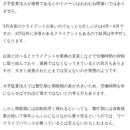
大手監査法人が激務であるとのイメージはおおむね間違いではあり
ません。
3
月決算のクライアントが多いのでもっとも忙しいのは
4
月～
6
月で
すが、
3
月以外に決算があるクライアントもあるので結局は年中忙し
くなります。
以前と比べるとクライアントや業務の見直しなどで労働時間の抑制
に取り組んでおり、激務ではなくなってきているとの見方もありま
すが、大きく改善されたとまでは言えないのが実態のようです。
大手監査法人では繁忙期と閑散期の差が大きいため、労働時間を年
にならせばそれほど過大ではないとの考え方もあります。
しかし閑散期には比較的早く帰れるといっても、繁忙期には深夜残
業が続いて毎年ふらふらになりながら乗り切るというのでは、ワー
クライフバランスが整っているとは言えないかもしれません。