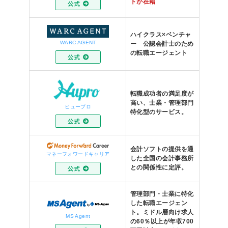
トが在籍
ハイクラス×ベンチャ
WARC AGENT
ー 公認会計士のため
の転職エージェント
転職成功者の満足度が
高い、士業・管理部門
ヒュープロ
特化型のサービス。
会計ソフトの提供を通
マネーフォワードキャリア
した全国の会計事務所
との関係性に定評。
管理部門・士業に特化
した転職エージェン
ト。ミドル層向け求人
MS Agent
の60％以上が年収700