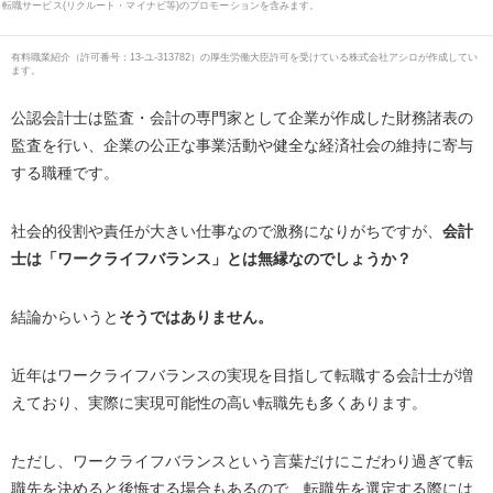
転職サービス(リクルート・マイナビ等)のプロモーションを含みます。
有料職業紹介
（
許可番号：13-ユ-313782
）の厚生労働大臣許可を受けている株式会社アシロが作成してい
ます。
公認会計士は監査・会計の専門家として企業が作成した財務諸表の
監査を行い、企業の公正な事業活動や健全な経済社会の維持に寄与
する職種です。
社会的役割や責任が大きい仕事なので激務になりがちですが、
会計
士は「ワークライフバランス」とは無縁なのでしょうか？
結論からいうと
そうではありません。
近年はワークライフバランスの実現を目指して転職する会計士が増
えており、実際に実現可能性の高い転職先も多くあります。
ただし、ワークライフバランスという言葉だけにこだわり過ぎて転
職先を決めると後悔する場合もあるので、転職先を選定する際には