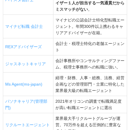
イザー１人が担当する一気通貫だから
年収ダウンをどう捉えるのか
ミスマッチがない
。
自身が目指すキャリアとの兼ね合いについて
マイナビの公認会計士特化型転職エー
会計士の転職先別で見るワークライフバランスの実現可
マイナビ転職 会計士
ジェント。年間300件以上携わるキャ
能性
リアアドバイザーが在籍。
大手監査法人
会計士・税理士特化の老舗エージェン
REXアドバイザーズ
中小監査法人
ト
一般事業会社
会計事務所やコンサルティングファー
ジャスネットキャリア
ム、税理士事務所への転職に強い。
税理士法人・会計事務所
コンサルティングファーム
経理・財務、人事・総務、法務、経営
Ms Agent(ms-japan)
企画などの管理部門・士業に特化した
ワークライフバランスを実現しやすい転職先の特徴
業界最大級の転職エージェント
離職率が低い
パソナキャリア(管理部
2021年オリコンの調査で転職満足度
女性会計士が活躍している
門)
が高い転職エージェントに選出
募集背景・理由が前向き
業界最大手リクルートグループが運
制度が実際に活用されている
リクルートエージェント
営。70万件を超える圧倒的に豊富な