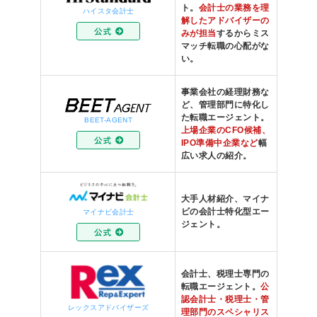
ト。
会計士の業務を理
ハイスタ会計士
解したアドバイザーの
みが担当
するからミス
マッチ転職の心配がな
い。
事業会社の経理財務な
ど、管理部門に特化し
た転職エージェント。
BEET-AGENT
上場企業のCFO候補、
IPO準備中企業など
幅
広い求人の紹介。
大手人材紹介、マイナ
ビの会計士特化型エー
マイナビ会計士
ジェント。
会計士、税理士専門の
転職エージェント。
公
認会計士・税理士・管
レックスアドバイザーズ
理部門のスペシャリス