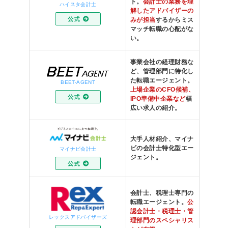
ト。
会計士の業務を理
ハイスタ会計士
解したアドバイザーの
みが担当
するからミス
マッチ転職の心配がな
い。
事業会社の経理財務な
ど、管理部門に特化し
た転職エージェント。
BEET-AGENT
上場企業のCFO候補、
IPO準備中企業など
幅
広い求人の紹介。
大手人材紹介、マイナ
ビの会計士特化型エー
マイナビ会計士
ジェント。
会計士、税理士専門の
転職エージェント。
公
認会計士・税理士・管
レックスアドバイザーズ
理部門のスペシャリス