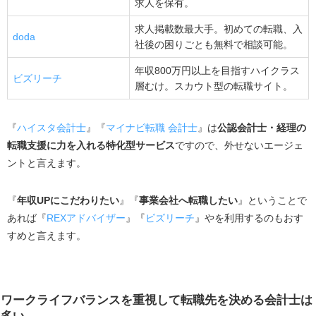
求人を保有。
ワークライフバランス重視でも失敗しない！公認会計士
求人掲載数最大手。初めての転職、入
の転職先選びのポイント
doda
社後の困りごとも無料で相談可能。
「一般事業会社＝ワークライフバランス」という思
い込みは捨てる
年収800万円以上を目指すハイクラス
ビズリーチ
層むけ。スカウト型の転職サイト。
ワークライフバランス以外の要素もよく考える
できるだけ実際に働いている人の話を聞く
『
ハイスタ会計士
』『
マイナビ転職 会計士
』は
公認会計士・経理の
複数の職場環境を比較する
転職支援に力を入れる特化型サービス
ですので、外せないエージェ
転職エージェントからリアルな情報を入手する
ントと言えます。
ワークライフバランスを実現したいなら相談するべき転
職エージェント
『
年収UPにこだわりたい
』『
事業会社へ転職したい
』ということで
あれば『
REXアドバイザー
』『
ビズリーチ
』やを利用するのもおす
ハイスタ会計士
すめと言えます。
マイナビ転職 会計士
REXアドバイザーズ
まとめ
ワークライフバランスを重視して転職先を決める会計士は