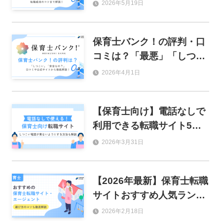
やおすすめの人を解説
2026年5月19日
保育士バンク！の評判・口
コミは？「最悪」「しつこ
い」と言われる理由を徹底
2026年4月1日
解説！
【保育士向け】電話なしで
利用できる転職サイト5
選！連絡がしつこい場合の
2026年3月31日
対処法も徹底解説
【2026年最新】保育士転職
サイトおすすめ人気ランキ
ング24選！失敗しない選び
2026年2月18日