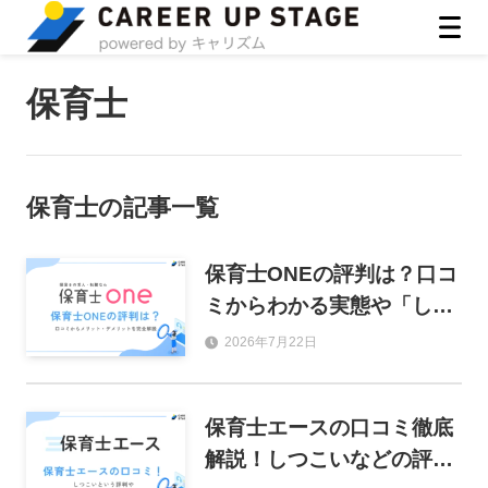
ASIRO inc
保育士
保育士
の記事一覧
保育士ONEの評判は？口コ
ミからわかる実態や「しつ
こい」噂の真相を徹底解説
2026年7月22日
保育士エースの口コミ徹底
解説！しつこいなどの評判