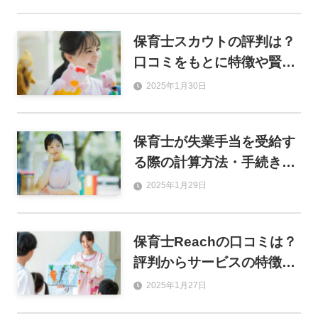
方も徹底比較
保育士スカウトの評判は？
口コミをもとに特徴や賢い
使い方を解説
2025年1月30日
保育士が失業手当を受給す
る際の計算方法・手続きの
流れを徹底解説！
2025年1月29日
保育士Reachの口コミは？
評判からサービスの特徴を
解説！
2025年1月27日