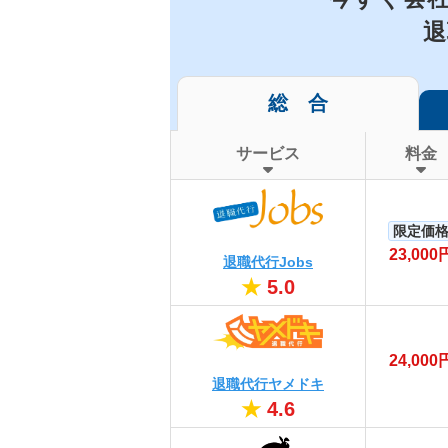
退
総 合
サービス
料金
限定価
23,000
退職代行Jobs
★
5.0
24,000
退職代行ヤメドキ
★
4.6