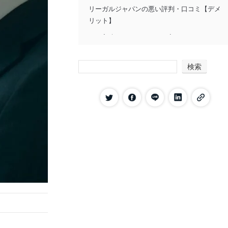
リーガルジャパンの悪い評判・口コミ【デメ
リット】
実績があまりなくて不安
担当者によって対応にバラつきがある
検索
リーガルジャパンの特徴
即日退職が可能
会社との交渉に対応できる
全額返金保証が付いている
LINEでいつでも相談できる
退職後のサポートが充実している
リーガルジャパンの料金
リーガルジャパンの利用がおすすめな人の特
徴
一日でも早く退職したい方