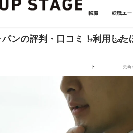
転職
転職エー
ャパンの評判・口コミ！利用した
サイ
ジェント
ト
更新