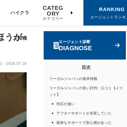
CATEG
RANKING
ハイクラ
ORY
エージェントランキ
カテゴリー
ほうが
ス転職
エージェント診断
DIAGNOSE
日：
2026.07.28
目次
リーガルジャパンの基本情報
リーガルジャパンの良い評判・口コミ【メリ
ット】
対応が速い
アフターサポートが充実していた
親身なサポートで安心感があった