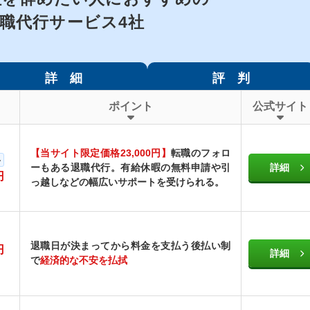
職代行サービス4社
詳 細
評 判
ポイント
公式サイト
【当サイト限定価格23,000円】
転職のフォロ
格
ーもある退職代行。有給休暇の無料申請や引
詳細
円
っ越しなどの幅広いサポートを受けられる。
退職日が決まってから料金を支払う後払い制
円
詳細
で
経済的な不安を払拭