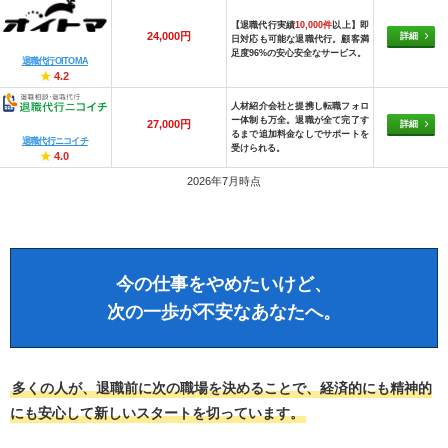
【退職代行実績
10,000件
以上】即
24,000円
詳細
日対応も可能な退職代行。顧客満
足度96%の安心安全なサービス。
退職代行OITOMA
★
4.2
人材紹介会社と提携し転職フォロ
ー体制も万全。退職が全て完了す
27,000円
詳細
るまで追加料金なしでサポートを
退職代行ニコイチ
受けられる。
★
4.0
2026年7月時点
今の仕事をやめたいけど、
次の一歩が不安なあなたへ。
多くの人が、退職前に次の職場を決めることで、経済的にも精神的
にも安心して新しいスタートを切っています。