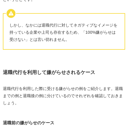
退職代行を利用しても嫌がらせを受けないコツ
即日退職できる退職代行業者を探す
退職の手続きを退職代行業者へ任せる
しかし、なかには退職代行に対してネガティブなイメージを
業務の引継ぎを素早く済ませる
持っている企業や上司も存在するため、「
100%
嫌がらせは
退職代行を利用して嫌がらせされないための業者選び3つ
受けない」とは言い切れません。
のコツ
過去の実績が豊富かチェックする
弁護士監修・労働組合運営のサービスを選ぶ
実際に利用した人の口コミを参考にする
退職代行を利用して嫌がらせされるケース
嫌がらせを受けたくない方におすすめの退職代行サービ
ス2選
退職代行を利用した際に受ける嫌がらせの例をご紹介します。退職
までの例と退職後の例に分けているのでそれぞれを確認しておきま
退職代行Jobs
しょう。
退職代行OITOMA
退職代行利用時の嫌がらせに関するよくある質問
退職前の嫌がらせのケース
なぜ嫌がらせを受けるの？