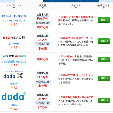
エージェント
求人数
ポイント
公式サイト
公開求人数
【圧倒的な求人数と転職支援実
約78万件
詳細
績】
初めての転職なら登録すべき
リクルートエージェント
非公開求人数
エージェント。
★
5.0
約27万件
公開求人数
【転職者の1/3が年収アップ】
レ
6.4万件
詳細
ジュメ登録してスカウトを待つだ
ビズリーチ
非公開求人数
けで自分の市場価値がわかる。
★
4.8
非公開
【20～30代向け】
有名大手企業か
約14万件
詳細
らベンチャー企業まで幅広い求人
マイナビ転職エージェント
を保有。
★
4.5
公開求人数
【年収600万円以上の方！】
スカ
11.6万件
詳細
ウトを待つことも自分で応募する
非公開求人数
ことも可能。
doda X
非公開
★
4.2
公開求人数
【登録者数は業界最大級の約750
28万件
詳細
万人】
実績ノウハウをもとにした
非公開求人数
マンツーマンサポート。
doda
2.7万件
★
4.0