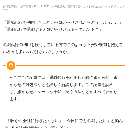
有料職業紹介
（
許可番号：13-ユ-313782
）の厚生労働大臣許可を受けている株式会社アシロが作成してい
ます。
「退職代行を利用して上司から嫌がらせされたらどうしよう
……
」
「退職代行で退職すると嫌がらせされるってホント？」
退職代行の利用を検討している方でこのような不安や疑問を抱えて
いる方も多いのではないでしょうか。
そこでこの記事では、退職代行を利用した際の嫌がらせ、嫌
がらせの対処法などを詳しく解説します。この記事を読め
ば、嫌がらせのケースや未然に防ぐ方法などがすべてわかり
ます。
「明日から会社に行きたくない」「今日にでも退職したい」と悩ん
でいる方はぜひ最後までご覧ください。