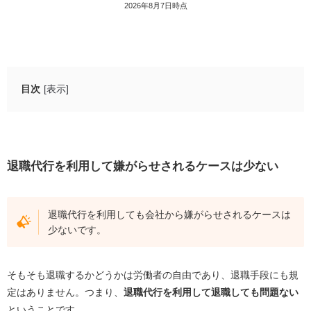
2026年8月7日時点
目次
[表示]
退職代行を利用して嫌がらせされるケースは少ない
退職代行を利用して嫌がらせされるケース
退職代行を利用して嫌がらせされるケースは少ない
退職前の嫌がらせのケース
退職後の嫌がらせのケース
退職代行を利用しても会社から嫌がらせされるケースは
退職代行を利用して嫌がらせを受けた際の対処法
少ないです。
証拠を集める
退職代行サービスへ相談する
そもそも退職するかどうかは労働者の自由であり、退職手段にも規
公的機関へ相談する
定はありません。つまり、
退職代行を利用して退職しても問題ない
ということです。