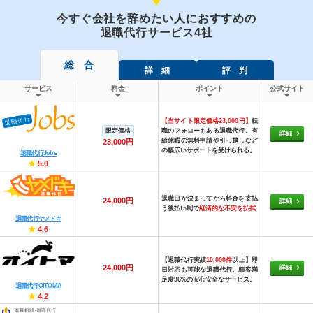
今すぐ会社を辞めたい人におすすめの
退職代行サービス4社
総 合
詳 細
評 判
サービス
料金
ポイント
公式サイト
【当サイト限定価格23,000円】
転
限定価格
職のフォローもある退職代行。有
詳細
給休暇の無料申請や引っ越しなど
23,000円
の幅広いサポートを受けられる。
退職代行Jobs
★
5.0
退職日が決まってから料金を支払
24,000円
詳細
う後払い制で
経済的な不安を払拭
退職代行ヤメドキ
★
4.6
【退職代行実績
10,000件
以上】即
24,000円
詳細
日対応も可能な退職代行。顧客満
足度96%の安心安全なサービス。
退職代行OITOMA
★
4.2