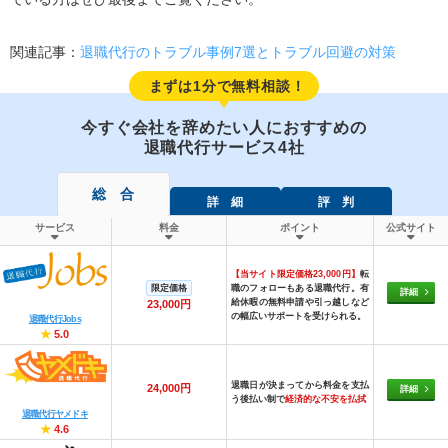
関連記事：
退職代行のトラブル事例7選とトラブル回避の対策
まずは1分で無料相談！
今すぐ会社を辞めたい人におすすめの
退職代行サービス4社
総 合
詳 細
評 判
サービス
料金
ポイント
公式サイト
【当サイト限定価格23,000円】
転
限定価格
職のフォローもある退職代行。有
詳細
給休暇の無料申請や引っ越しなど
23,000円
の幅広いサポートを受けられる。
退職代行Jobs
★
5.0
退職日が決まってから料金を支払
24,000円
詳細
う後払い制で
経済的な不安を払拭
退職代行ヤメドキ
★
4.6